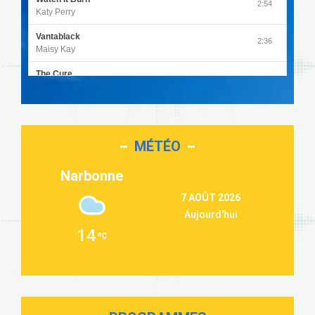
2:54
Katy Perry
Vantablack
2:36
Maisy Kay
The Cure
4:27
Olivia Rodrigo
Sleepless in a Hotel Room
2:55
Luke Combs
MÉTÉO
Second Chance
3:03
Lukas Graham
Narbonne
Repeat It
3:09
7 AOÛT 2026
Martin Garrix & Ed Sheeran
Aujourd'hui
Passenger
2:36
14
Alex Warren
Outta Sight
3:40
Tabi Yosha
On My Soul
2:28
Bruno Mars