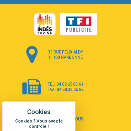
Go that high
3:22
Ray Dalton
Get Away
2:58
Pony Pony Run Run
From Down Here
3:26
Lola Young
Dancing on my own
4:33
33 RUE FÉLIX ALDY
Robyn
11100 NARBONNE
Dai Dai
3:39
Shakira & Burna Boy
Black Prada Dress
3:18
TÉL. 04 68 65 03 61
Ellie Goulding
FAX. 04 68 32 65 82
A Sea of Ways and Lights
2:55
Jey Khemeya
Peu importe
2:55
Zazie
CONTACTEZ-NOUS
Cookies ? Vous avez le
Amour Amore
contrôle !
2:43
Victoria Sio