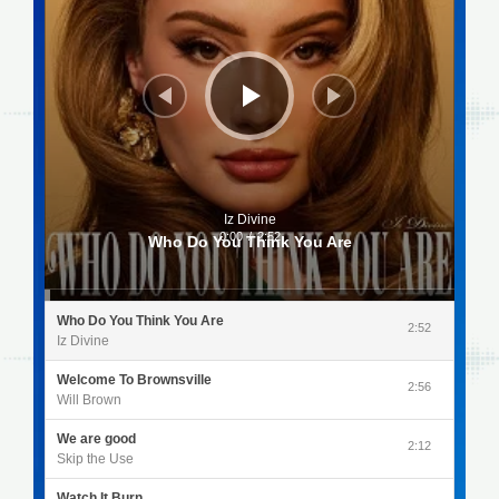
Iz Divine
0:00
/
2:52
Who Do You Think You Are
Who Do You Think You Are
2:52
Iz Divine
Welcome To Brownsville
2:56
Will Brown
We are good
2:12
Skip the Use
Watch It Burn