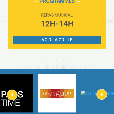
PROGRAMMES
Love sensation
2:59
Madonna
REPAS MUSICAL
Lost boys
12H-14H
3:59
Phoebe Bridgers
Look At My Life
3:07
Gracie Abrams
VOIR LA GRILLE
I Knew It, I Knew You
2:54
Taylor Swift
How It Was Before
2:45
Tom Gregory
Heaven On Your Mind
3:40
Kygo
Heart On Fire
2:57
Lovecats
Hate that i made you love me
3:14
Ariana Grande –