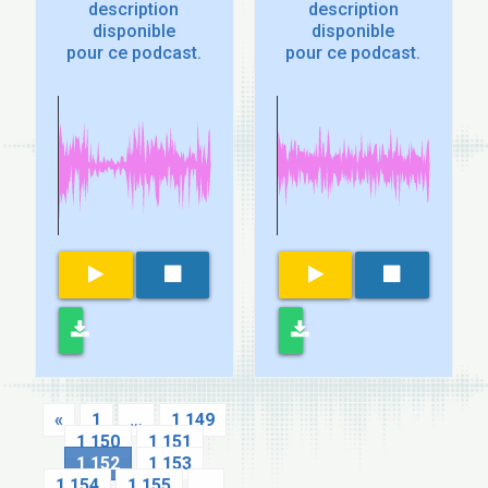
description
description
disponible
disponible
pour ce podcast.
pour ce podcast.
«
1
…
1 149
1 150
1 151
1 152
1 153
1 154
1 155
…