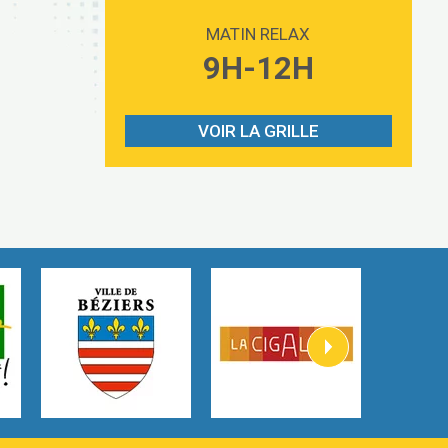
Love sensation
2:59
Madonna
MATIN RELAX
Lost boys
9H-12H
3:59
Phoebe Bridgers
Look At My Life
3:07
Gracie Abrams
VOIR LA GRILLE
I Knew It, I Knew You
2:54
Taylor Swift
How It Was Before
2:45
Tom Gregory
Heaven On Your Mind
3:40
Kygo
Heart On Fire
2:57
Lovecats
Hate that i made you love me
3:14
Ariana Grande –
Go that high
3:22
Ray Dalton