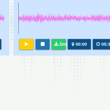
Download
00:00
05: