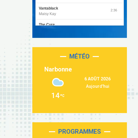
Vantablack
2:36
Maisy Kay
The Cure
4:27
Olivia Rodrigo
Sleepless in a Hotel Room
2:55
Luke Combs
MÉTÉO
Second Chance
3:03
Lukas Graham
Narbonne
Repeat It
3:09
6 AOÛT 2026
Martin Garrix & Ed Sheeran
Aujourd'hui
Passenger
2:36
14
Alex Warren
Outta Sight
3:40
Tabi Yosha
On My Soul
2:28
Bruno Mars
PROGRAMMES