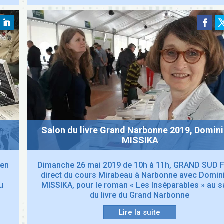
Salon du livre Grand Narbonne 2019, Domin
MISSIKA
 en
Dimanche 26 mai 2019 de 10h à 11h, GRAND SUD 
direct du cours Mirabeau à Narbonne avec Domin
u
MISSIKA, pour le roman « Les Inséparables » au s
du livre du Grand Narbonne
Lire la suite