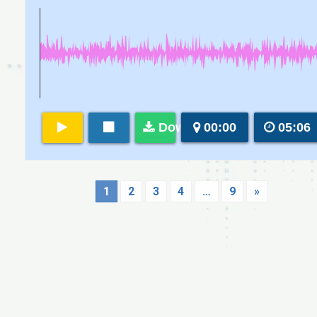
Download
00:00
05:06
1
2
3
4
…
9
»