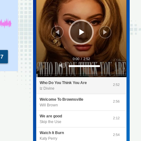
37
0:00
/
2:52
Utilisez
les
flèches
haut/bas
pour
Who Do You Think You Are
augmenter
2:52
ou
Iz Divine
diminuer
le
volume.
Welcome To Brownsville
2:56
Will Brown
We are good
2:12
Skip the Use
Watch It Burn
2:54
Katy Perry