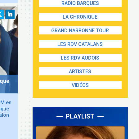
RADIO BARQUES
LA CHRONIQUE
GRAND NARBONNE TOUR
LES RDV CATALANS
LES RDV AUDOIS
ARTISTES
ique
VIDÉOS
FM en
ique
alon
PLAYLIST
Lecteur
audio