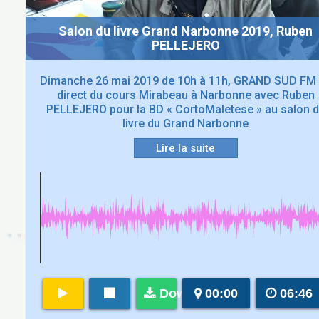
Salon du livre Grand Narbonne 2019, Ruben
PELLEJERO
Dimanche 26 mai 2019 de 10h à 11h, GRAND SUD FM
direct du cours Mirabeau à Narbonne avec Ruben
PELLEJERO pour la BD « CortoMaletese » au salon 
livre du Grand Narbonne
Lire la suite
Download
00:00
06:46