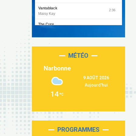
Vantablack
2:36
Maisy Kay
The Cure
4:27
Olivia Rodrigo
Sleepless in a Hotel Room
2:55
Luke Combs
MÉTÉO
Second Chance
3:03
Lukas Graham
Narbonne
Repeat It
3:09
9 AOÛT 2026
Martin Garrix & Ed Sheeran
Aujourd'hui
Passenger
2:36
14
Alex Warren
Outta Sight
3:40
Tabi Yosha
On My Soul
2:28
Bruno Mars
PROGRAMMES