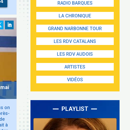
04
RADIO BARQUES
LA CHRONIQUE
GRAND NARBONNE TOUR
LES RDV CATALANS
LES RDV AUDOIS
ARTISTES
VIDÉOS
 mai
us on
PLAYLIST
près-
 de
Lecteur
audio
it à