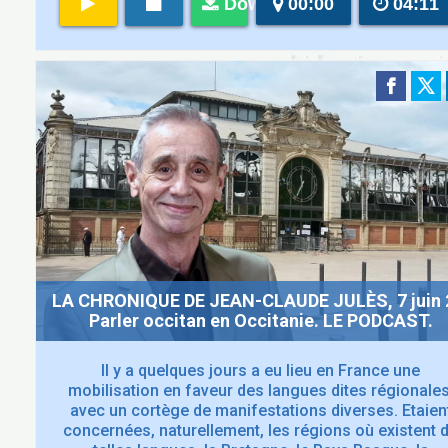
Download
00:00
04:11
LA CHRONIQUE DE JEAN-CLAUDE JULÈS, 7 juin 
Parler occitan en Occitanie. LE PODCAST.
Il y a quelques jours a eu lieu en France une
mobilisation en faveur des langues dites régionales
avec un cortège de manifestations diverses. Etaien
concernées, naturellement, les régions où existent 