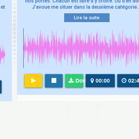
nos portes. Chacun est libre d’y croire. Ou d’en do
 et
J’avoue me situer dans la deuxième catégorie
Lire la suite
Download
00:00
02: