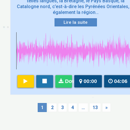
telles langues, la Bretagne, le Pays Basque, la
Catalogne nord, c’est-à-dire les Pyrénées Orientales,
également la région…
Lire la suite
Download
00:00
04:06
1
2
3
4
…
13
»