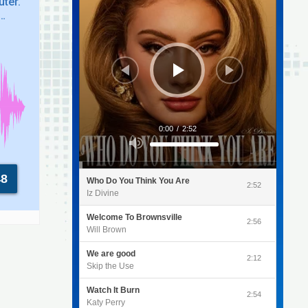
uter.
.…
0:00
/
2:52
Utilisez
les
flèches
haut/bas
pour
48
Who Do You Think You Are
augmenter
2:52
ou
Iz Divine
diminuer
le
volume.
Welcome To Brownsville
2:56
Will Brown
We are good
2:12
Skip the Use
Watch It Burn
2:54
Katy Perry