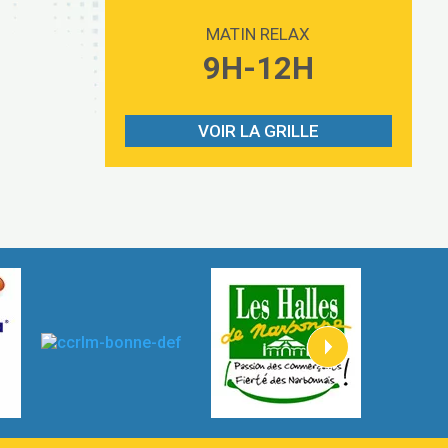
Love sensation
2:59
Madonna
MATIN RELAX
Lost boys
9H-12H
3:59
Phoebe Bridgers
Look At My Life
3:07
Gracie Abrams
VOIR LA GRILLE
I Knew It, I Knew You
2:54
Taylor Swift
How It Was Before
2:45
Tom Gregory
Heaven On Your Mind
3:40
Kygo
Heart On Fire
2:57
Lovecats
Hate that i made you love me
3:14
Ariana Grande –
Go that high
3:22
Ray Dalton