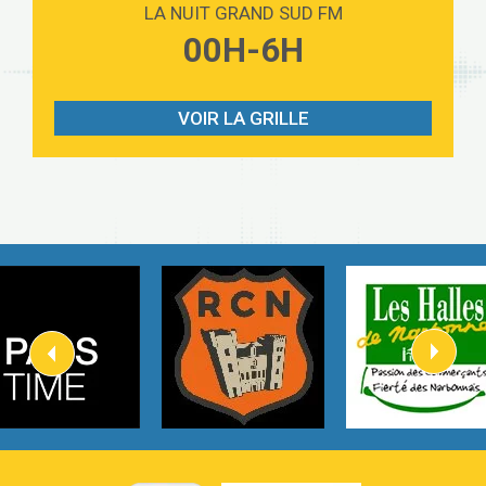
LA NUIT GRAND SUD FM
Lost boys
00H-6H
3:59
Phoebe Bridgers
Look At My Life
3:07
Gracie Abrams
VOIR LA GRILLE
I Knew It, I Knew You
2:54
Taylor Swift
How It Was Before
2:45
Tom Gregory
Heaven On Your Mind
3:40
Kygo
Heart On Fire
2:57
Lovecats
Hate that i made you love me
3:14
Ariana Grande –
Go that high
3:22
Ray Dalton