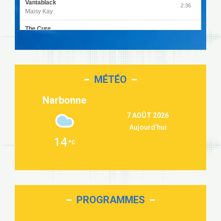
Vantablack
2:36
Maisy Kay
The Cure
4:27
Olivia Rodrigo
Sleepless in a Hotel Room
2:55
Luke Combs
MÉTÉO
Second Chance
3:03
Lukas Graham
Narbonne
Repeat It
3:09
7 AOÛT 2026
Martin Garrix & Ed Sheeran
Aujourd'hui
Passenger
2:36
14
Alex Warren
Outta Sight
3:40
Tabi Yosha
On My Soul
2:28
Bruno Mars
PROGRAMMES
Love sensation
2:59
Madonna