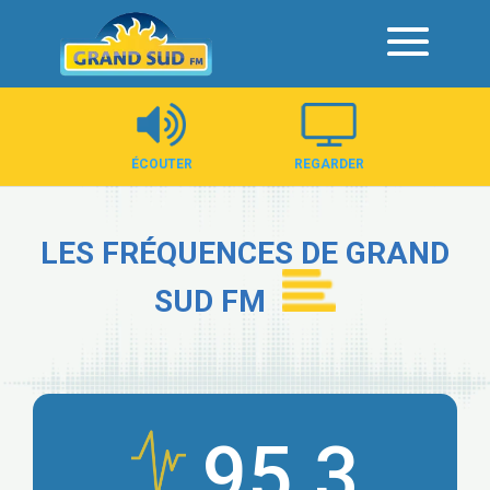
Panneau de gestion des cookies
ÉCOUTER
REGARDER
LES FRÉQUENCES DE GRAND
SUD FM
95.3