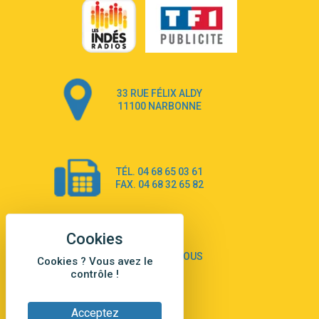
Get Away
2:58
Pony Pony Run Run
From Down Here
3:26
Lola Young
Dancing on my own
4:33
33 RUE FÉLIX ALDY
Robyn
11100 NARBONNE
Dai Dai
3:39
Shakira & Burna Boy
Black Prada Dress
3:18
TÉL. 04 68 65 03 61
Ellie Goulding
FAX. 04 68 32 65 82
A Sea of Ways and Lights
2:55
Jey Khemeya
Peu importe
2:55
Zazie
CONTACTEZ-NOUS
Cookies ? Vous avez le
Amour Amore
contrôle !
2:43
Victoria Sio
Des Fleurs
Acceptez
3:14