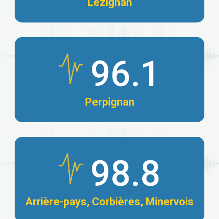
Lézignan
96.1
Perpignan
98.8
Arrière-pays, Corbières, Minervois