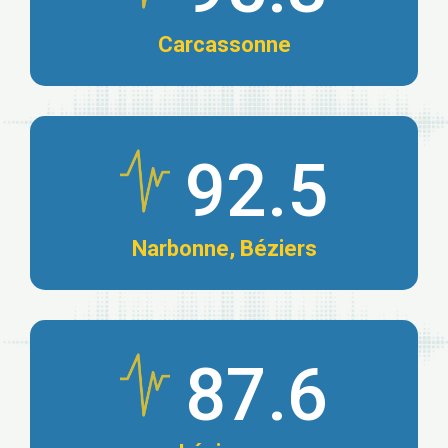
Carcassonne
92.5
Narbonne, Béziers
87.6