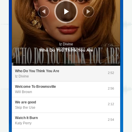
Iz Divine
0:00
/
2:52
Who Do You Think You Are
Who Do You Think You Are
2:52
Iz Divine
Welcome To Brownsville
2:56
Will Brown
We are good
2:12
Skip the Use
Watch It Burn
2:54
Katy Perry