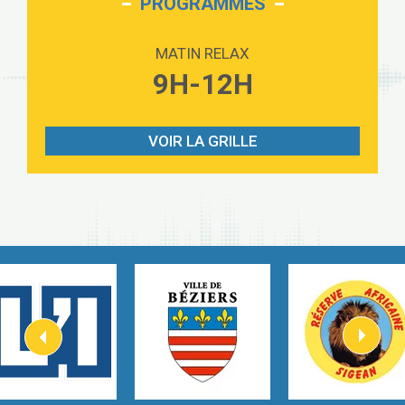
PROGRAMMES
Love sensation
2:59
Madonna
MATIN RELAX
Lost boys
9H-12H
3:59
Phoebe Bridgers
Look At My Life
3:07
Gracie Abrams
VOIR LA GRILLE
I Knew It, I Knew You
2:54
Taylor Swift
How It Was Before
2:45
Tom Gregory
Heaven On Your Mind
3:40
Kygo
Heart On Fire
2:57
Lovecats
Hate that i made you love me
3:14
Ariana Grande –