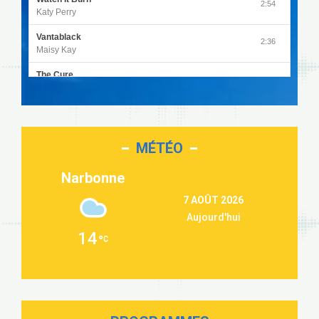
2:54
Katy Perry
Vantablack
2:36
Maisy Kay
The Cure
4:27
Olivia Rodrigo
Sleepless in a Hotel Room
2:55
Luke Combs
MÉTÉO
Second Chance
3:03
Lukas Graham
Narbonne
Repeat It
3:09
7 AOÛT 2026
Martin Garrix & Ed Sheeran
Aujourd'hui
Passenger
2:36
14
Alex Warren
Outta Sight
3:40
Tabi Yosha
On My Soul
2:28
Bruno Mars