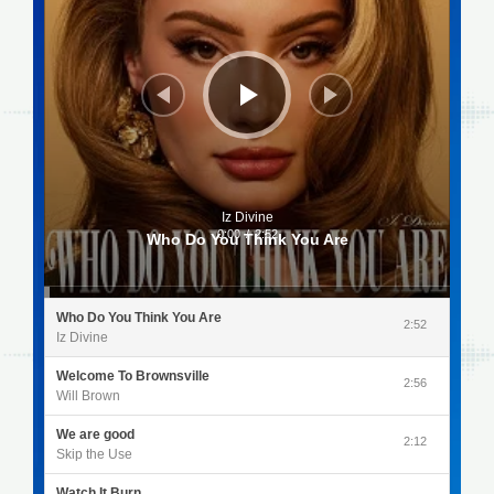
Iz Divine
0:00
/
2:52
Who Do You Think You Are
Who Do You Think You Are
2:52
Iz Divine
Welcome To Brownsville
2:56
Will Brown
We are good
2:12
Skip the Use
Watch It Burn