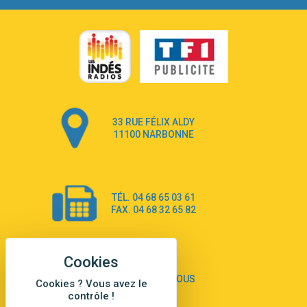
Go that high
3:22
Ray Dalton
Get Away
2:58
Pony Pony Run Run
From Down Here
3:26
Lola Young
Dancing on my own
4:33
33 RUE FÉLIX ALDY
Robyn
11100 NARBONNE
Dai Dai
3:39
Shakira & Burna Boy
Black Prada Dress
3:18
TÉL. 04 68 65 03 61
Ellie Goulding
FAX. 04 68 32 65 82
A Sea of Ways and Lights
2:55
Jey Khemeya
Peu importe
2:55
Zazie
CONTACTEZ-NOUS
Cookies ? Vous avez le
Amour Amore
contrôle !
2:43
Victoria Sio