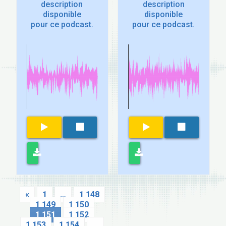
description
description
disponible
disponible
pour ce podcast.
pour ce podcast.
«
1
…
1 148
1 149
1 150
1 151
1 152
1 153
1 154
…