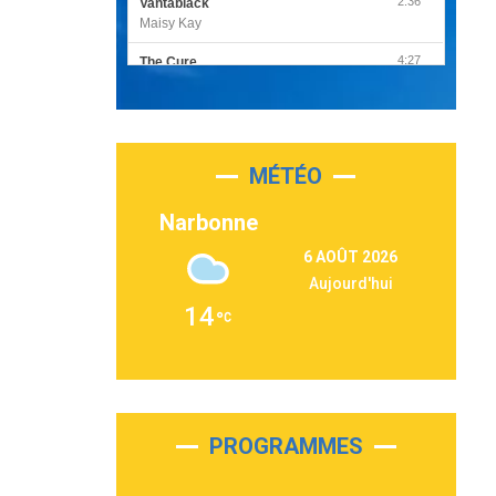
2:36
Vantablack
Maisy Kay
4:27
The Cure
Olivia Rodrigo
2:55
Sleepless in a Hotel Room
Luke Combs
MÉTÉO
3:03
Second Chance
Lukas Graham
Narbonne
3:09
Repeat It
6 AOÛT 2026
Martin Garrix & Ed Sheeran
Aujourd'hui
2:36
Passenger
14
Alex Warren
3:40
Outta Sight
Tabi Yosha
2:28
On My Soul
Bruno Mars
PROGRAMMES
2:59
Love sensation
Madonna