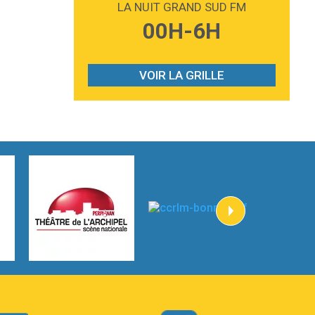
LA NUIT GRAND SUD FM
3:59
Lost boys
00H-6H
Phoebe Bridgers
3:07
Look At My Life
Gracie Abrams
VOIR LA GRILLE
2:54
I Knew It, I Knew You
Taylor Swift
2:45
How It Was Before
Tom Gregory
3:40
Heaven On Your Mind
Kygo
2:57
Heart On Fire
Lovecats
3:14
Hate that i made you love me
Ariana Grande –
3:22
Go that high
Ray Dalton