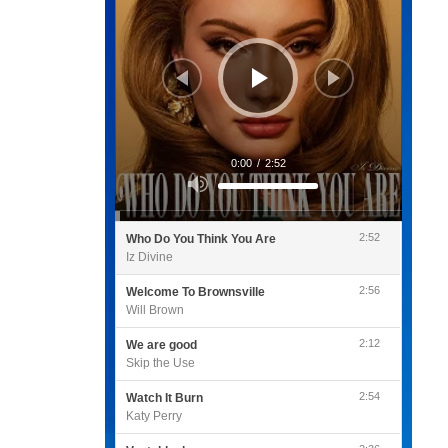
0:00
/
2:52
Utilisez
les
flèches
haut/bas
pour
2:52
Who Do You Think You Are
augmenter
ou
Iz Divine
diminuer
le
volume.
2:56
Welcome To Brownsville
Will Brown
2:12
We are good
Skip the Use
2:54
Watch It Burn
Katy Perry