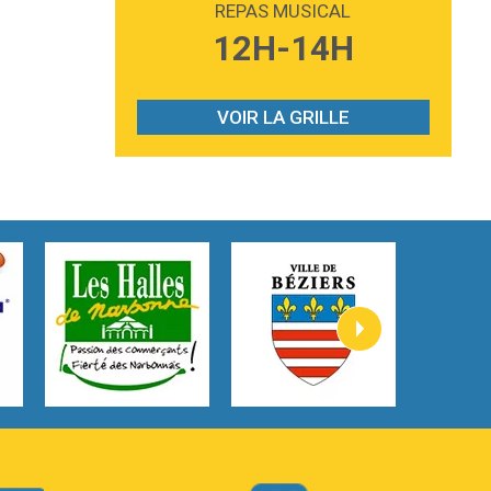
REPAS MUSICAL
3:59
Lost boys
12H-14H
Phoebe Bridgers
3:07
Look At My Life
Gracie Abrams
VOIR LA GRILLE
2:54
I Knew It, I Knew You
Taylor Swift
2:45
How It Was Before
Tom Gregory
3:40
Heaven On Your Mind
Kygo
2:57
Heart On Fire
Lovecats
3:14
Hate that i made you love me
Ariana Grande –
3:22
Go that high
Ray Dalton