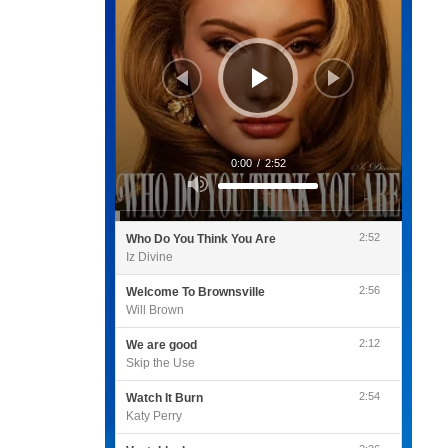
0:00
/
2:52
Utilisez
les
flèches
haut/bas
pour
2:52
Who Do You Think You Are
augmenter
ou
Iz Divine
diminuer
le
volume.
2:56
Welcome To Brownsville
Will Brown
2:12
We are good
Skip the Use
2:54
Watch It Burn
Katy Perry