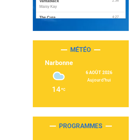
2:36
Vantablack
Maisy Kay
4:27
The Cure
Olivia Rodrigo
2:55
Sleepless in a Hotel Room
Luke Combs
MÉTÉO
3:03
Second Chance
Lukas Graham
Narbonne
3:09
Repeat It
6 AOÛT 2026
Martin Garrix & Ed Sheeran
Aujourd'hui
2:36
Passenger
14
Alex Warren
3:40
Outta Sight
Tabi Yosha
2:28
On My Soul
Bruno Mars
PROGRAMMES
2:59
Love sensation
Madonna