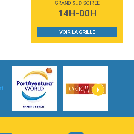
GRAND SUD SOIREE
3:59
Lost boys
14H-00H
Phoebe Bridgers
3:07
Look At My Life
Gracie Abrams
VOIR LA GRILLE
2:54
I Knew It, I Knew You
Taylor Swift
2:45
How It Was Before
Tom Gregory
3:40
Heaven On Your Mind
Kygo
2:57
Heart On Fire
Lovecats
3:14
Hate that i made you love me
Ariana Grande –
3:22
Go that high
Ray Dalton