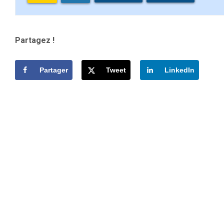
Partagez !
Partager
Tweet
LinkedIn