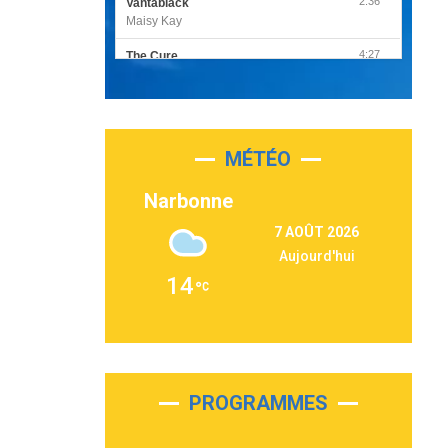
2:36
Vantablack
Maisy Kay
4:27
The Cure
Olivia Rodrigo
2:55
Sleepless in a Hotel Room
Luke Combs
MÉTÉO
3:03
Second Chance
Lukas Graham
Narbonne
3:09
Repeat It
7 AOÛT 2026
Martin Garrix & Ed Sheeran
Aujourd'hui
2:36
Passenger
14
Alex Warren
3:40
Outta Sight
Tabi Yosha
2:28
On My Soul
Bruno Mars
PROGRAMMES
2:59
Love sensation
Madonna