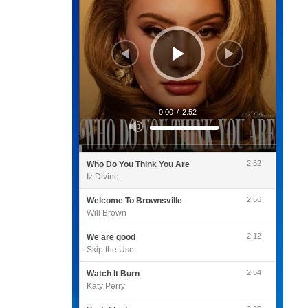
0:00
/
2:52
Utilisez
les
flèches
haut/bas
pour
2:52
Who Do You Think You Are
augmenter
ou
Iz Divine
diminuer
le
volume.
2:56
Welcome To Brownsville
Will Brown
2:12
We are good
Skip the Use
2:54
Watch It Burn
Katy Perry