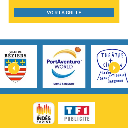
3:07
Look At My Life
Gracie Abrams
VOIR LA GRILLE
2:54
I Knew It, I Knew You
Taylor Swift
2:45
How It Was Before
Tom Gregory
3:40
Heaven On Your Mind
Kygo
2:57
Heart On Fire
Lovecats
3:14
Hate that i made you love me
Ariana Grande –
3:22
Go that high
Ray Dalton
2:58
Get Away
Pony Pony Run Run
3:26
From Down Here