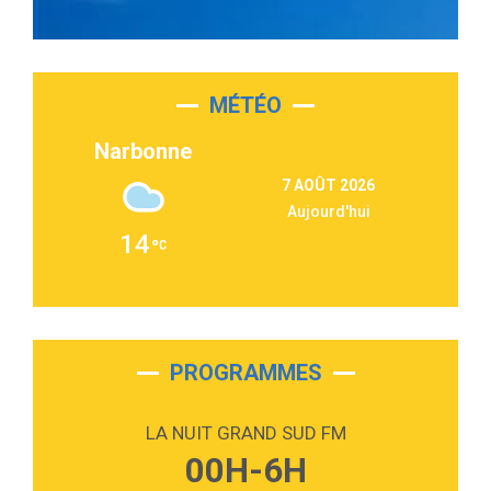
Olivia Rodrigo
2:55
Sleepless in a Hotel Room
Luke Combs
MÉTÉO
3:03
Second Chance
Lukas Graham
Narbonne
3:09
Repeat It
7 AOÛT 2026
Martin Garrix & Ed Sheeran
Aujourd'hui
2:36
Passenger
14
Alex Warren
3:40
Outta Sight
Tabi Yosha
2:28
On My Soul
Bruno Mars
PROGRAMMES
2:59
Love sensation
Madonna
LA NUIT GRAND SUD FM
3:59
Lost boys
00H-6H
Phoebe Bridgers