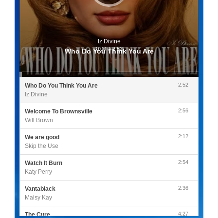
Iz Divine
0:00
/
2:52
Who Do You Think You Are
2:52
Who Do You Think You Are
Iz Divine
2:56
Welcome To Brownsville
Will Brown
2:12
We are good
Skip the Use
2:54
Watch It Burn
Katy Perry
2:36
Vantablack
Maisy Kay
4:27
The Cure