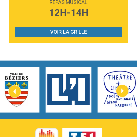
REPAS MUSICAL
3:40
Outta Sight
12H-14H
Tabi Yosha
2:28
On My Soul
Bruno Mars
VOIR LA GRILLE
2:59
Love sensation
Madonna
3:59
Lost boys
Phoebe Bridgers
3:07
Look At My Life
Gracie Abrams
2:54
I Knew It, I Knew You
Taylor Swift
2:45
How It Was Before
Tom Gregory
3:40
Heaven On Your Mind
Kygo
2:57
Heart On Fire