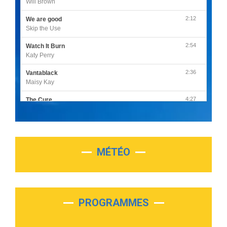
Will Brown
2:12
We are good
Skip the Use
2:54
Watch It Burn
Katy Perry
2:36
Vantablack
Maisy Kay
4:27
The Cure
Olivia Rodrigo
2:55
Sleepless in a Hotel Room
Luke Combs
MÉTÉO
3:03
Second Chance
Lukas Graham
3:09
Repeat It
Martin Garrix & Ed Sheeran
PROGRAMMES
2:36
Passenger
Alex Warren