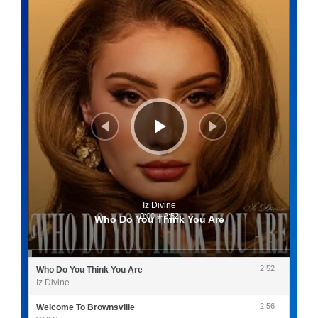
audio
Iz Divine
0:00
/
2:52
Who Do You Think You Are
2:52
Who Do You Think You Are
Iz Divine
2:56
Welcome To Brownsville