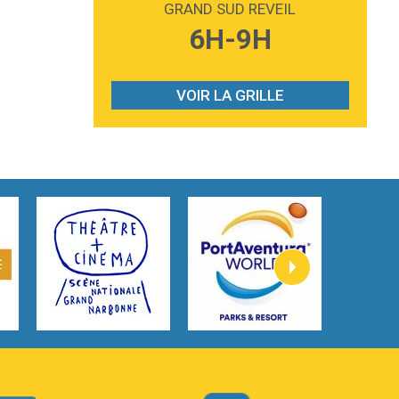
GRAND SUD REVEIL
3:59
Lost boys
6H-9H
Phoebe Bridgers
3:07
Look At My Life
Gracie Abrams
VOIR LA GRILLE
2:54
I Knew It, I Knew You
Taylor Swift
2:45
How It Was Before
Tom Gregory
3:40
Heaven On Your Mind
Kygo
2:57
Heart On Fire
Lovecats
3:14
Hate that i made you love me
Ariana Grande –
3:22
Go that high
Ray Dalton