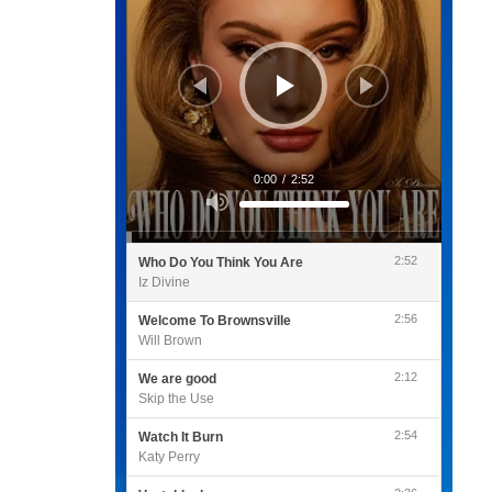
0:00
/
2:52
Utilisez
les
flèches
haut/bas
pour
2:52
Who Do You Think You Are
augmenter
ou
Iz Divine
diminuer
le
volume.
2:56
Welcome To Brownsville
Will Brown
2:12
We are good
Skip the Use
2:54
Watch It Burn
Katy Perry