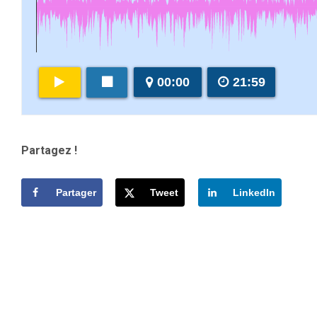
00:00
21:59
Partagez !
Partager
Tweet
LinkedIn