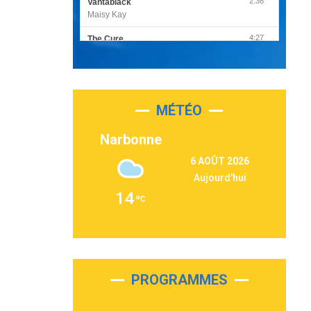
2:36
Vantablack
Maisy Kay
4:27
The Cure
Olivia Rodrigo
2:55
Sleepless in a Hotel Room
Luke Combs
MÉTÉO
3:03
Second Chance
Lukas Graham
Narbonne
3:09
Repeat It
6 AOÛT 2026
Martin Garrix & Ed Sheeran
Aujourd'hui
2:36
Passenger
14
Alex Warren
3:40
Outta Sight
Tabi Yosha
2:28
On My Soul
Bruno Mars
PROGRAMMES
2:59
Love sensation
Madonna