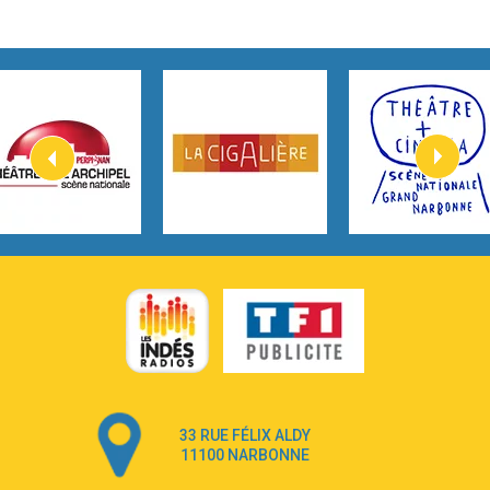
2:45
How It Was Before
Tom Gregory
3:40
Heaven On Your Mind
Kygo
2:57
Heart On Fire
Lovecats
3:14
Hate that i made you love me
Ariana Grande –
3:22
Go that high
Ray Dalton
2:58
Get Away
Pony Pony Run Run
3:26
From Down Here
Lola Young
33 RUE FÉLIX ALDY
4:33
Dancing on my own
11100 NARBONNE
Robyn