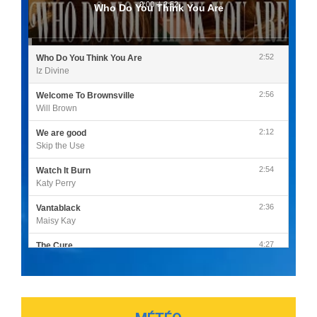
0:00
/
2:52
Who Do You Think You Are
2:52
Who Do You Think You Are
Iz Divine
2:56
Welcome To Brownsville
Will Brown
2:12
We are good
Skip the Use
2:54
Watch It Burn
Katy Perry
2:36
Vantablack
Maisy Kay
4:27
The Cure
Olivia Rodrigo
2:55
Sleepless in a Hotel Room
Luke Combs