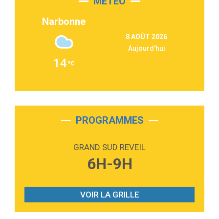
MÉTÉO
3:03
Second Chance
Lukas Graham
Narbonne
3:09
Repeat It
8 AOÛT 2026
Martin Garrix & Ed Sheeran
Aujourd'hui
2:36
Passenger
14
Alex Warren
3:40
Outta Sight
Tabi Yosha
2:28
On My Soul
Bruno Mars
PROGRAMMES
2:59
Love sensation
Madonna
GRAND SUD REVEIL
3:59
Lost boys
6H-9H
Phoebe Bridgers
3:07
Look At My Life
Gracie Abrams
VOIR LA GRILLE
2:54
I Knew It, I Knew You
Taylor Swift