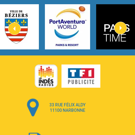
Tom Gregory
3:40
Heaven On Your Mind
Kygo
2:57
Heart On Fire
Lovecats
3:14
Hate that i made you love me
Ariana Grande –
3:22
Go that high
Ray Dalton
2:58
Get Away
Pony Pony Run Run
3:26
From Down Here
Lola Young
33 RUE FÉLIX ALDY
4:33
Dancing on my own
11100 NARBONNE
Robyn
3:39
Dai Dai
Shakira & Burna Boy