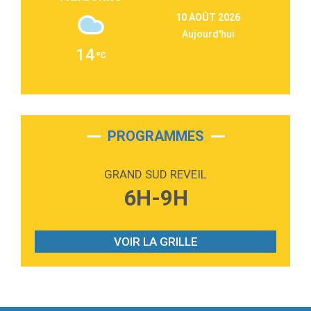
3:09
Repeat It
10 AOÛT 2026
Martin Garrix & Ed Sheeran
Aujourd'hui
2:36
Passenger
14
Alex Warren
3:40
Outta Sight
Tabi Yosha
2:28
On My Soul
Bruno Mars
PROGRAMMES
2:59
Love sensation
Madonna
GRAND SUD REVEIL
3:59
Lost boys
6H-9H
Phoebe Bridgers
3:07
Look At My Life
Gracie Abrams
VOIR LA GRILLE
2:54
I Knew It, I Knew You
Taylor Swift
2:45
How It Was Before