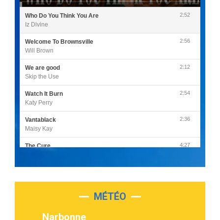
2:52
Who Do You Think You Are
Iz Divine
2:56
Welcome To Brownsville
Will Brown
2:12
We are good
Skip the Use
2:54
Watch It Burn
Katy Perry
2:36
Vantablack
Maisy Kay
4:27
The Cure
Olivia Rodrigo
2:55
Sleepless in a Hotel Room
Luke Combs
MÉTÉO
3:03
Second Chance
Lukas Graham
Narbonne