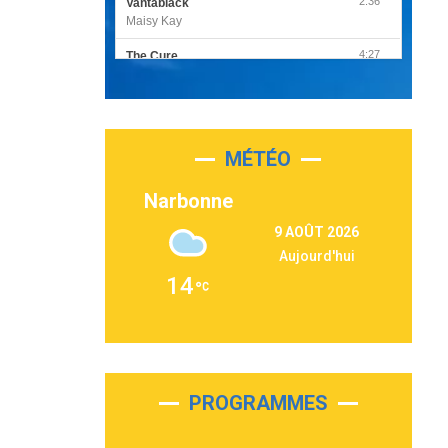
2:36
Vantablack
Maisy Kay
4:27
The Cure
Olivia Rodrigo
2:55
Sleepless in a Hotel Room
Luke Combs
MÉTÉO
3:03
Second Chance
Lukas Graham
Narbonne
3:09
Repeat It
9 AOÛT 2026
Martin Garrix & Ed Sheeran
Aujourd'hui
2:36
Passenger
14
Alex Warren
3:40
Outta Sight
Tabi Yosha
2:28
On My Soul
Bruno Mars
PROGRAMMES
2:59
Love sensation
Madonna