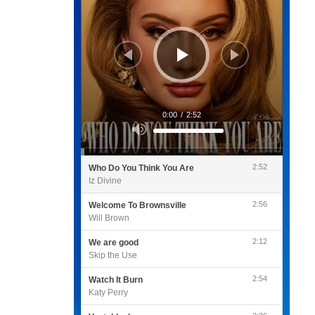
0:00
/
2:52
Utilisez
les
flèches
haut/bas
pour
2:52
Who Do You Think You Are
augmenter
ou
Iz Divine
diminuer
le
volume.
2:56
Welcome To Brownsville
Will Brown
2:12
We are good
Skip the Use
2:54
Watch It Burn
Katy Perry