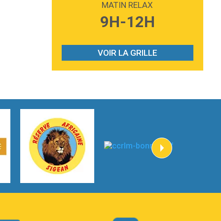
MATIN RELAX
3:59
Lost boys
9H-12H
Phoebe Bridgers
3:07
Look At My Life
Gracie Abrams
VOIR LA GRILLE
2:54
I Knew It, I Knew You
Taylor Swift
2:45
How It Was Before
Tom Gregory
3:40
Heaven On Your Mind
Kygo
2:57
Heart On Fire
Lovecats
3:14
Hate that i made you love me
Ariana Grande –
3:22
Go that high
Ray Dalton