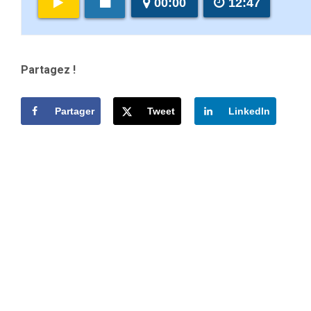
00:00
12:47
Partagez !
Partager
Tweet
LinkedIn