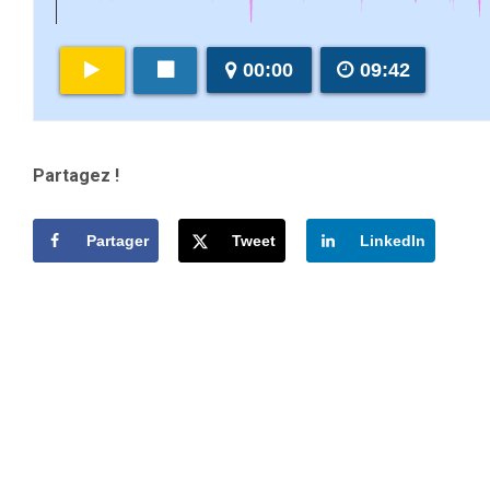
00:00
09:42
Partagez !
Partager
Tweet
LinkedIn