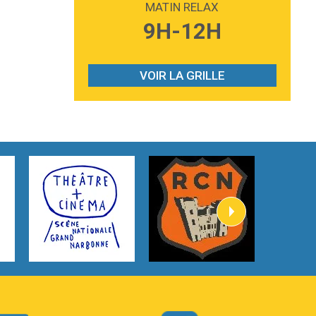
MATIN RELAX
3:59
Lost boys
9H-12H
Phoebe Bridgers
3:07
Look At My Life
Gracie Abrams
VOIR LA GRILLE
2:54
I Knew It, I Knew You
Taylor Swift
2:45
How It Was Before
Tom Gregory
3:40
Heaven On Your Mind
Kygo
2:57
Heart On Fire
Lovecats
3:14
Hate that i made you love me
Ariana Grande –
3:22
Go that high
Ray Dalton