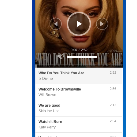
0:00
/
2:52
Utilisez
les
flèches
haut/bas
pour
2:52
Who Do You Think You Are
augmenter
ou
Iz Divine
diminuer
le
volume.
2:56
Welcome To Brownsville
Will Brown
2:12
We are good
Skip the Use
2:54
Watch It Burn
Katy Perry