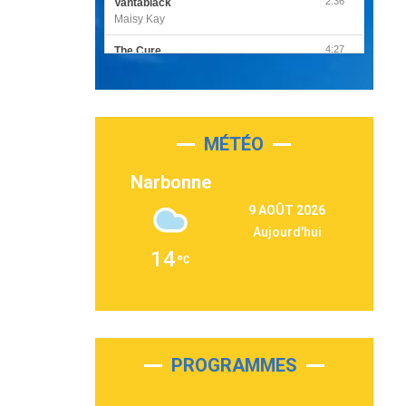
2:36
Vantablack
Maisy Kay
4:27
The Cure
Olivia Rodrigo
2:55
Sleepless in a Hotel Room
Luke Combs
MÉTÉO
3:03
Second Chance
Lukas Graham
Narbonne
3:09
Repeat It
9 AOÛT 2026
Martin Garrix & Ed Sheeran
Aujourd'hui
2:36
Passenger
14
Alex Warren
3:40
Outta Sight
Tabi Yosha
2:28
On My Soul
Bruno Mars
PROGRAMMES
2:59
Love sensation
Madonna