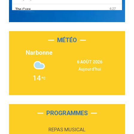
4:27
The Cure
Olivia Rodrigo
2:55
Sleepless in a Hotel Room
Luke Combs
MÉTÉO
3:03
Second Chance
Lukas Graham
Narbonne
3:09
Repeat It
6 AOÛT 2026
Martin Garrix & Ed Sheeran
Aujourd'hui
2:36
Passenger
14
Alex Warren
3:40
Outta Sight
Tabi Yosha
2:28
On My Soul
Bruno Mars
PROGRAMMES
2:59
Love sensation
Madonna
REPAS MUSICAL