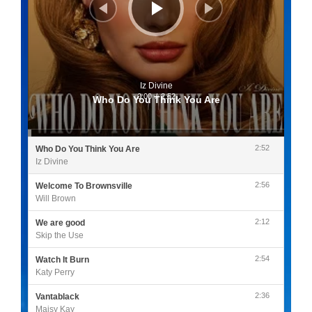
Iz Divine
0:00
/
2:52
Who Do You Think You Are
2:52
Who Do You Think You Are
Iz Divine
2:56
Welcome To Brownsville
Will Brown
2:12
We are good
Skip the Use
2:54
Watch It Burn
Katy Perry
2:36
Vantablack
Maisy Kay