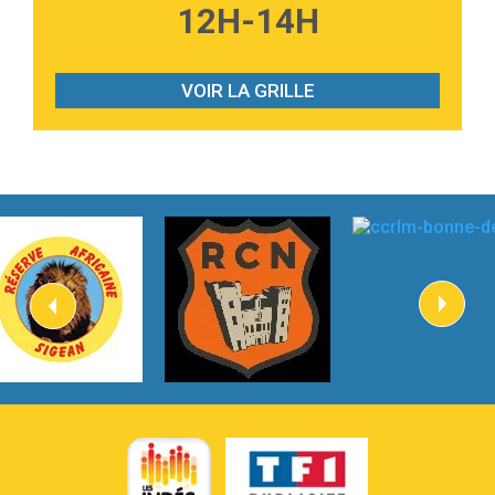
3:59
Lost boys
12H-14H
Phoebe Bridgers
3:07
Look At My Life
Gracie Abrams
VOIR LA GRILLE
2:54
I Knew It, I Knew You
Taylor Swift
2:45
How It Was Before
Tom Gregory
3:40
Heaven On Your Mind
Kygo
2:57
Heart On Fire
Lovecats
3:14
Hate that i made you love me
Ariana Grande –
3:22
Go that high
Ray Dalton
2:58
Get Away