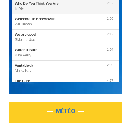
2:52
Who Do You Think You Are
Iz Divine
2:56
Welcome To Brownsville
Will Brown
2:12
We are good
Skip the Use
2:54
Watch It Burn
Katy Perry
2:36
Vantablack
Maisy Kay
4:27
The Cure
Olivia Rodrigo
2:55
Sleepless in a Hotel Room
Luke Combs
MÉTÉO
3:03
Second Chance
Lukas Graham
3:09
Repeat It