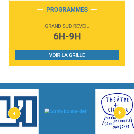
Martin Garrix & Ed Sheeran
PROGRAMMES
2:36
Passenger
Alex Warren
GRAND SUD REVEIL
3:40
Outta Sight
6H-9H
Tabi Yosha
2:28
On My Soul
Bruno Mars
VOIR LA GRILLE
2:59
Love sensation
Madonna
3:59
Lost boys
Phoebe Bridgers
3:07
Look At My Life
Gracie Abrams
2:54
I Knew It, I Knew You
Taylor Swift
2:45
How It Was Before
Tom Gregory