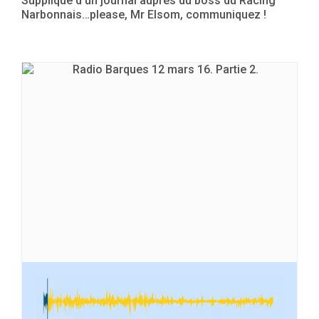
Supplique d’un journal auprès du boss du Racing
Narbonnais…please, Mr Elsom, communiquez !