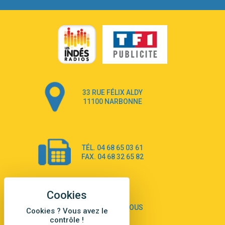
3:40
Heaven On Your Mind
Kygo
2:57
Heart On Fire
Lovecats
3:14
Hate that i made you love me
Ariana Grande –
3:22
Go that high
33 RUE FÉLIX ALDY
Ray Dalton
11100 NARBONNE
2:58
Get Away
Pony Pony Run Run
3:26
From Down Here
TÉL. 04 68 65 03 61
Lola Young
FAX. 04 68 32 65 82
4:33
Dancing on my own
Robyn
3:39
Dai Dai
Shakira & Burna Boy
CONTACTEZ-NOUS
Cookies ? Vous avez le
contrôle !
3:18
Black Prada Dress