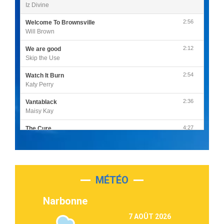
Iz Divine
2:56
Welcome To Brownsville
Will Brown
2:12
We are good
Skip the Use
2:54
Watch It Burn
Katy Perry
2:36
Vantablack
Maisy Kay
4:27
The Cure
Olivia Rodrigo
2:55
Sleepless in a Hotel Room
Luke Combs
MÉTÉO
3:03
Second Chance
Lukas Graham
Narbonne
3:09
Repeat It
7 AOÛT 2026
Martin Garrix & Ed Sheeran