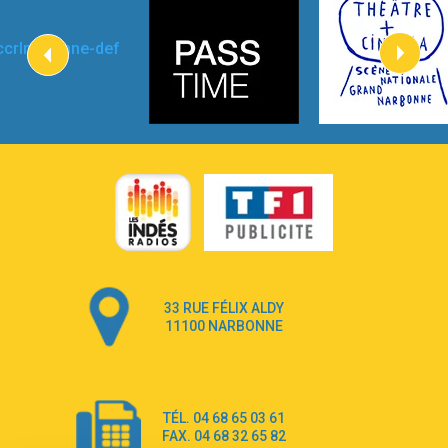
Kygo
2:57
Heart On Fire
Lovecats
3:14
Hate that i made you love me
Ariana Grande –
3:22
Go that high
Ray Dalton
2:58
Get Away
Pony Pony Run Run
3:26
From Down Here
Lola Young
33 RUE FÉLIX ALDY
4:33
Dancing on my own
11100 NARBONNE
Robyn
3:39
Dai Dai
Shakira & Burna Boy
TÉL. 04 68 65 03 61
3:18
Black Prada Dress
FAX. 04 68 32 65 82
Ellie Goulding