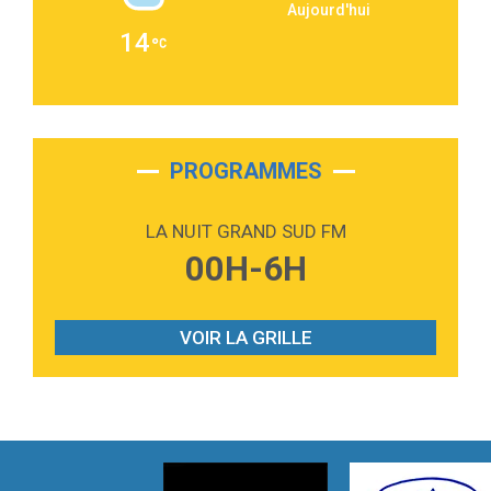
Aujourd'hui
2:36
Passenger
14
Alex Warren
3:40
Outta Sight
Tabi Yosha
2:28
On My Soul
Bruno Mars
PROGRAMMES
2:59
Love sensation
Madonna
LA NUIT GRAND SUD FM
3:59
Lost boys
00H-6H
Phoebe Bridgers
3:07
Look At My Life
Gracie Abrams
VOIR LA GRILLE
2:54
I Knew It, I Knew You
Taylor Swift
2:45
How It Was Before
Tom Gregory
3:40
Heaven On Your Mind