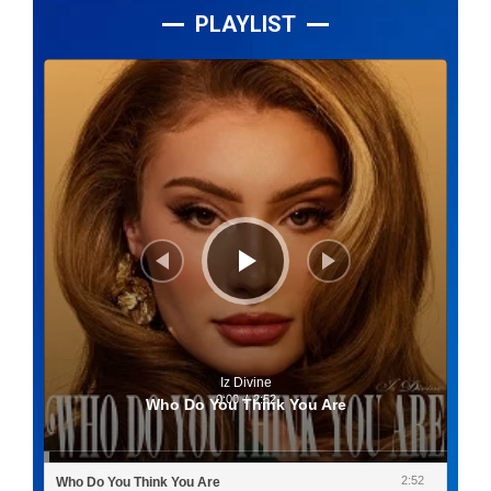
PLAYLIST
Lecteur
audio
Iz Divine
0:00
/
2:52
Who Do You Think You Are
2:52
Who Do You Think You Are