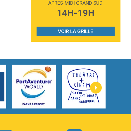
APRES-MIDI GRAND SUD
3:59
Lost boys
14H-19H
Phoebe Bridgers
3:07
Look At My Life
Gracie Abrams
VOIR LA GRILLE
2:54
I Knew It, I Knew You
Taylor Swift
2:45
How It Was Before
Tom Gregory
3:40
Heaven On Your Mind
Kygo
2:57
Heart On Fire
Lovecats
3:14
Hate that i made you love me
Ariana Grande –
3:22
Go that high
Ray Dalton