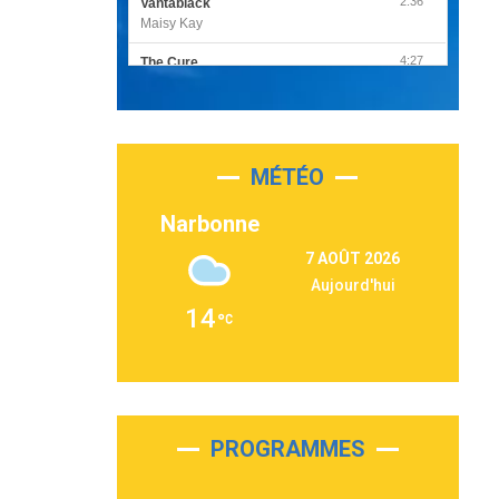
2:36
Vantablack
Maisy Kay
4:27
The Cure
Olivia Rodrigo
2:55
Sleepless in a Hotel Room
Luke Combs
MÉTÉO
3:03
Second Chance
Lukas Graham
Narbonne
3:09
Repeat It
7 AOÛT 2026
Martin Garrix & Ed Sheeran
Aujourd'hui
2:36
Passenger
14
Alex Warren
3:40
Outta Sight
Tabi Yosha
2:28
On My Soul
Bruno Mars
PROGRAMMES
2:59
Love sensation
Madonna