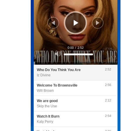
0:00
/
2:52
Utilisez
les
flèches
haut/bas
pour
2:52
Who Do You Think You Are
augmenter
ou
Iz Divine
diminuer
le
volume.
2:56
Welcome To Brownsville
Will Brown
2:12
We are good
Skip the Use
2:54
Watch It Burn
Katy Perry