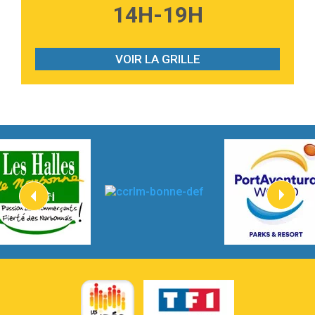
3:59
Lost boys
14H-19H
Phoebe Bridgers
3:07
Look At My Life
Gracie Abrams
VOIR LA GRILLE
2:54
I Knew It, I Knew You
Taylor Swift
2:45
How It Was Before
Tom Gregory
3:40
Heaven On Your Mind
Kygo
2:57
Heart On Fire
Lovecats
3:14
Hate that i made you love me
Ariana Grande –
3:22
Go that high
Ray Dalton
2:58
Get Away