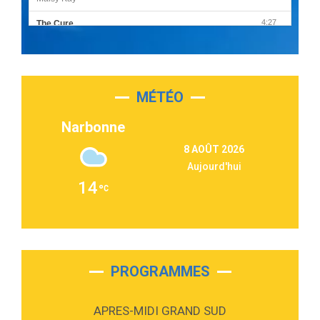
4:27
The Cure
Olivia Rodrigo
2:55
Sleepless in a Hotel Room
Luke Combs
MÉTÉO
3:03
Second Chance
Lukas Graham
Narbonne
3:09
Repeat It
8 AOÛT 2026
Martin Garrix & Ed Sheeran
Aujourd'hui
2:36
Passenger
14
Alex Warren
3:40
Outta Sight
Tabi Yosha
2:28
On My Soul
Bruno Mars
PROGRAMMES
2:59
Love sensation
Madonna
APRES-MIDI GRAND SUD