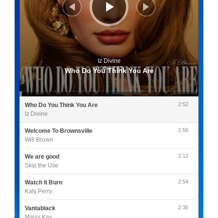
Iz Divine
0:00
/
2:52
Who Do You Think You Are
2:52
Who Do You Think You Are
Iz Divine
2:56
Welcome To Brownsville
Will Brown
2:12
We are good
Skip the Use
2:54
Watch It Burn
Katy Perry
2:36
Vantablack
Maisy Kay