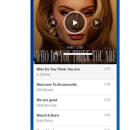
0:00
/
2:52
Utilisez
les
flèches
haut/bas
pour
2:52
Who Do You Think You Are
augmenter
ou
Iz Divine
diminuer
le
volume.
2:56
Welcome To Brownsville
Will Brown
2:12
We are good
Skip the Use
2:54
Watch It Burn
Katy Perry