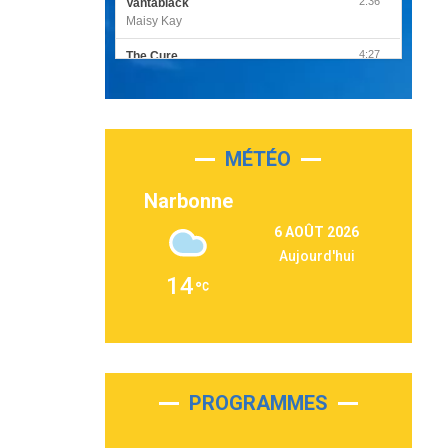
2:36
Vantablack
Maisy Kay
4:27
The Cure
Olivia Rodrigo
2:55
Sleepless in a Hotel Room
Luke Combs
MÉTÉO
3:03
Second Chance
Lukas Graham
Narbonne
3:09
Repeat It
6 AOÛT 2026
Martin Garrix & Ed Sheeran
Aujourd'hui
2:36
Passenger
14
Alex Warren
3:40
Outta Sight
Tabi Yosha
2:28
On My Soul
Bruno Mars
PROGRAMMES
2:59
Love sensation
Madonna