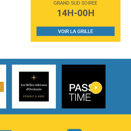
GRAND SUD SOIREE
3:59
Lost boys
14H-00H
Phoebe Bridgers
3:07
Look At My Life
Gracie Abrams
VOIR LA GRILLE
2:54
I Knew It, I Knew You
Taylor Swift
2:45
How It Was Before
Tom Gregory
3:40
Heaven On Your Mind
Kygo
2:57
Heart On Fire
Lovecats
3:14
Hate that i made you love me
Ariana Grande –
3:22
Go that high
Ray Dalton