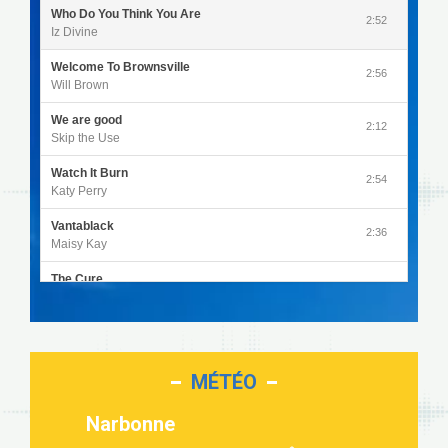
Who Do You Think You Are
2:52
Iz Divine
Welcome To Brownsville
2:56
Will Brown
We are good
2:12
Skip the Use
Watch It Burn
2:54
Katy Perry
Vantablack
2:36
Maisy Kay
The Cure
4:27
Olivia Rodrigo
Sleepless in a Hotel Room
2:55
Luke Combs
MÉTÉO
Second Chance
3:03
Lukas Graham
Narbonne
Repeat It
3:09