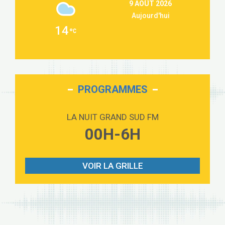
9 AOÛT 2026
Martin Garrix & Ed Sheeran
Aujourd'hui
Passenger
2:36
14
Alex Warren
Outta Sight
3:40
Tabi Yosha
On My Soul
2:28
Bruno Mars
PROGRAMMES
Love sensation
2:59
Madonna
LA NUIT GRAND SUD FM
Lost boys
00H-6H
3:59
Phoebe Bridgers
Look At My Life
3:07
Gracie Abrams
VOIR LA GRILLE
I Knew It, I Knew You
2:54
Taylor Swift
How It Was Before
2:45
Tom Gregory