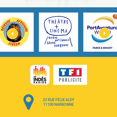
Heaven On Your Mind
3:40
Kygo
Heart On Fire
2:57
Lovecats
Hate that i made you love me
3:14
Ariana Grande –
Go that high
3:22
Ray Dalton
Get Away
2:58
Pony Pony Run Run
From Down Here
3:26
Lola Young
Dancing on my own
4:33
Robyn
33 RUE FÉLIX ALDY
Dai Dai
3:39
11100 NARBONNE
Shakira & Burna Boy
Black Prada Dress