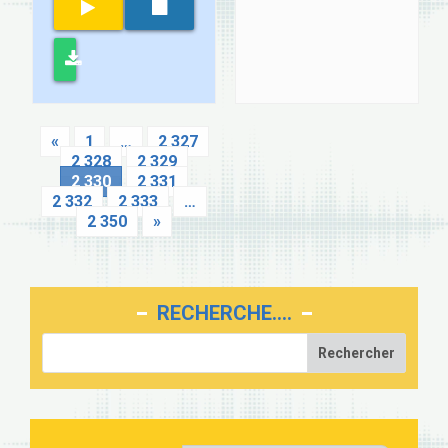
«
1
…
2 327
2 328
2 329
2 330
2 331
2 332
2 333
…
2 350
»
RECHERCHE….