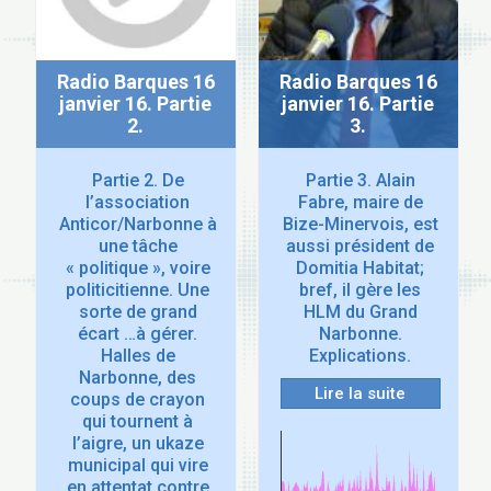
Radio Barques 16
Radio Barques 16
janvier 16. Partie
janvier 16. Partie
2.
3.
Partie 2. De
Partie 3. Alain
l’association
Fabre, maire de
Anticor/Narbonne à
Bize-Minervois, est
une tâche
aussi président de
« politique », voire
Domitia Habitat;
politicitienne. Une
bref, il gère les
sorte de grand
HLM du Grand
écart …à gérer.
Narbonne.
Halles de
Explications.
Narbonne, des
Lire la suite
coups de crayon
qui tournent à
l’aigre, un ukaze
municipal qui vire
en attentat contre