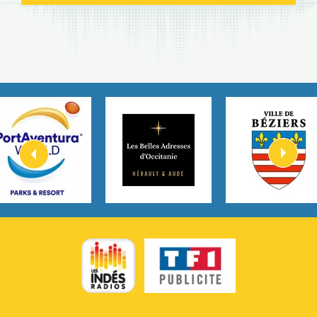
I Knew It, I Knew You
2:54
Taylor Swift
How It Was Before
2:45
Tom Gregory
Heaven On Your Mind
3:40
Kygo
Heart On Fire
2:57
Lovecats
Hate that i made you love me
3:14
Ariana Grande –
Go that high
3:22
Ray Dalton
Get Away
2:58
Pony Pony Run Run
From Down Here
3:26
Lola Young
Dancing on my own
4:33
Robyn