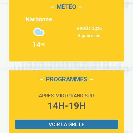
MÉTÉO
Second Chance
3:03
Lukas Graham
Narbonne
Repeat It
3:09
8 AOÛT 2026
Martin Garrix & Ed Sheeran
Aujourd'hui
Passenger
2:36
14
Alex Warren
Outta Sight
3:40
Tabi Yosha
On My Soul
2:28
Bruno Mars
PROGRAMMES
Love sensation
2:59
Madonna
APRES-MIDI GRAND SUD
Lost boys
14H-19H
3:59
Phoebe Bridgers
Look At My Life
3:07
Gracie Abrams
VOIR LA GRILLE