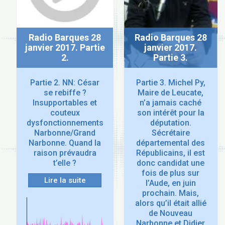
Radio Barques 28
Radio Barques 28
janvier 2017. Partie
janvier 2017.
2.
Partie 3.
Partie 2. NN: César
Partie 3. Michel Py,
se rebiffe ?
Maire de Leucate,
Insupportables et
n’a jamais caché
couteux
son intérêt pour la
dysfonctionnements
députation.
Narbonne/Grand
Sécrétaire
Narbonne. Quand la
départemental des
raison prévaudra
Républicains, il est
t’elle ?
donc candidat une
fois de plus sur
Lire la suite
l’Aude, en juin
prochain. Mais,
alors qu’il était allié
de Nouveau
Narbonne et Didier