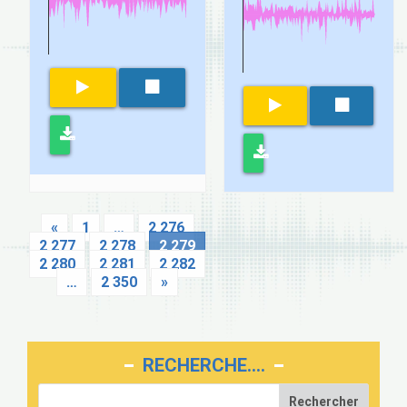
«
1
…
2 276
2 277
2 278
2 279
2 280
2 281
2 282
…
2 350
»
RECHERCHE….