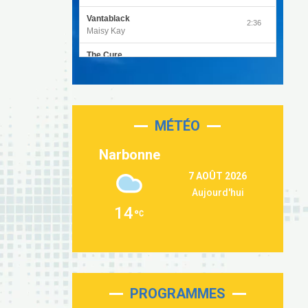
Vantablack
2:36
Maisy Kay
The Cure
4:27
Olivia Rodrigo
Sleepless in a Hotel Room
2:55
Luke Combs
MÉTÉO
Second Chance
3:03
Lukas Graham
Narbonne
Repeat It
3:09
7 AOÛT 2026
Martin Garrix & Ed Sheeran
Aujourd'hui
Passenger
2:36
14
Alex Warren
Outta Sight
3:40
Tabi Yosha
On My Soul
2:28
Bruno Mars
PROGRAMMES