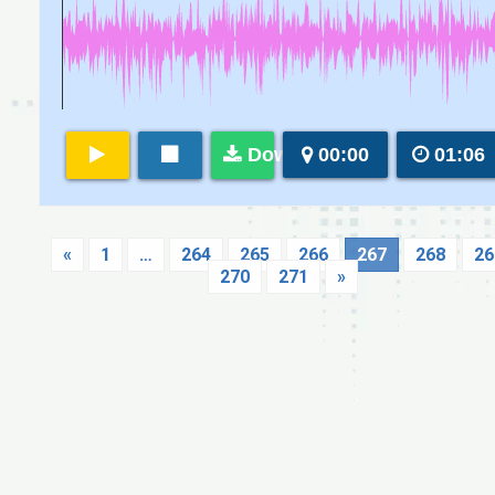
Download
00:00
01:06
«
1
…
264
265
266
267
268
26
270
271
»