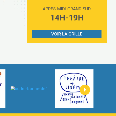
Love sensation
2:59
Madonna
APRES-MIDI GRAND SUD
Lost boys
14H-19H
3:59
Phoebe Bridgers
Look At My Life
3:07
Gracie Abrams
VOIR LA GRILLE
I Knew It, I Knew You
2:54
Taylor Swift
How It Was Before
2:45
Tom Gregory
Heaven On Your Mind
3:40
Kygo
Heart On Fire
2:57
Lovecats
Hate that i made you love me
3:14
Ariana Grande –
Go that high
3:22
Ray Dalton