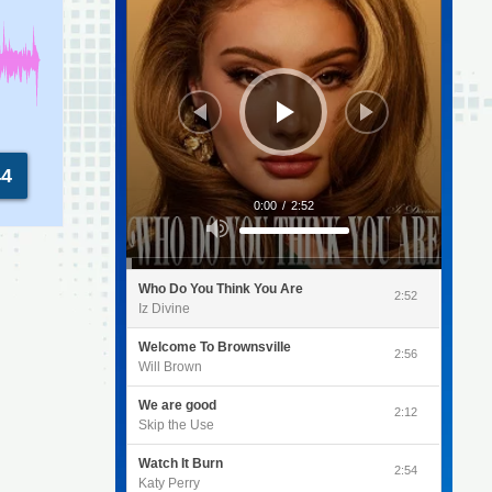
44
0:00
/
2:52
Utilisez
les
flèches
haut/bas
pour
Who Do You Think You Are
augmenter
2:52
ou
Iz Divine
diminuer
le
volume.
Welcome To Brownsville
2:56
Will Brown
We are good
2:12
Skip the Use
Watch It Burn
2:54
Katy Perry