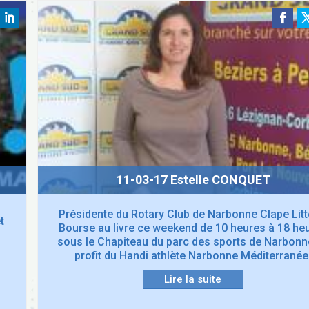
11-03-17 Estelle CONQUET
Présidente du Rotary Club de Narbonne Clape Litt
t
Bourse au livre ce weekend de 10 heures à 18 he
sous le Chapiteau du parc des sports de Narbonn
profit du Handi athlète Narbonne Méditerranée
Lire la suite