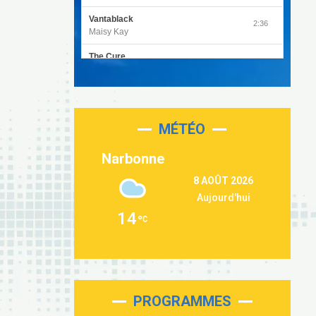
Vantablack
2:36
Maisy Kay
The Cure
4:27
Olivia Rodrigo
Sleepless in a Hotel Room
2:55
Luke Combs
MÉTÉO
Second Chance
3:03
Lukas Graham
Narbonne
Repeat It
3:09
8 AOÛT 2026
Martin Garrix & Ed Sheeran
Aujourd'hui
Passenger
2:36
14
Alex Warren
Outta Sight
3:40
Tabi Yosha
On My Soul
2:28
Bruno Mars
PROGRAMMES