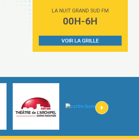
Love sensation
2:59
Madonna
LA NUIT GRAND SUD FM
Lost boys
00H-6H
3:59
Phoebe Bridgers
Look At My Life
3:07
Gracie Abrams
VOIR LA GRILLE
I Knew It, I Knew You
2:54
Taylor Swift
How It Was Before
2:45
Tom Gregory
Heaven On Your Mind
3:40
Kygo
Heart On Fire
2:57
Lovecats
Hate that i made you love me
3:14
Ariana Grande –
Go that high
3:22
Ray Dalton