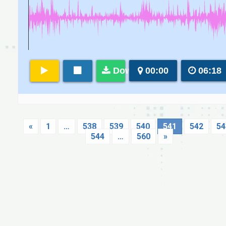
Download
00:00
06:18
«
1
…
538
539
540
541
542
54
544
…
560
»