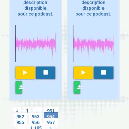
description
description
disponible
disponible
pour ce podcast.
pour ce podcast.
«
1
…
951
952
953
954
955
956
957
…
1 185
»