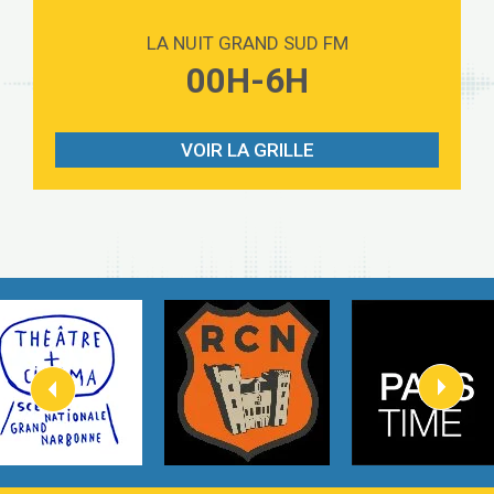
Love sensation
2:59
Madonna
LA NUIT GRAND SUD FM
Lost boys
00H-6H
3:59
Phoebe Bridgers
Look At My Life
3:07
Gracie Abrams
VOIR LA GRILLE
I Knew It, I Knew You
2:54
Taylor Swift
How It Was Before
2:45
Tom Gregory
Heaven On Your Mind
3:40
Kygo
Heart On Fire
2:57
Lovecats
Hate that i made you love me
3:14
Ariana Grande –
Go that high
3:22