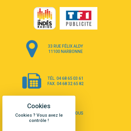
Ray Dalton
Get Away
2:58
Pony Pony Run Run
From Down Here
3:26
Lola Young
Dancing on my own
4:33
33 RUE FÉLIX ALDY
Robyn
11100 NARBONNE
Dai Dai
3:39
Shakira & Burna Boy
Black Prada Dress
3:18
TÉL. 04 68 65 03 61
Ellie Goulding
FAX. 04 68 32 65 82
A Sea of Ways and Lights
2:55
Jey Khemeya
Peu importe
2:55
Zazie
CONTACTEZ-NOUS
Cookies ? Vous avez le
Amour Amore
contrôle !
2:43
Victoria Sio