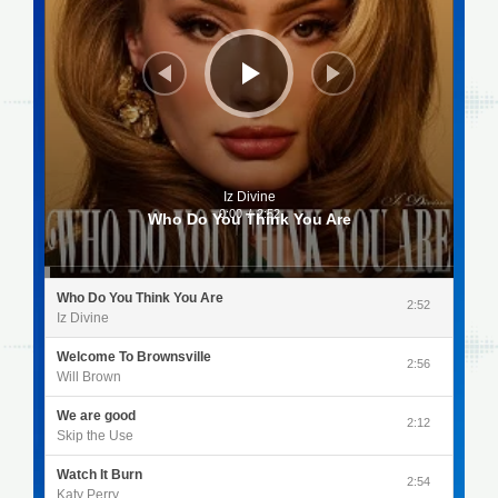
Iz Divine
0:00
/
2:52
Who Do You Think You Are
Who Do You Think You Are
2:52
Iz Divine
Welcome To Brownsville
2:56
Will Brown
We are good
2:12
Skip the Use
Watch It Burn
2:54
Katy Perry