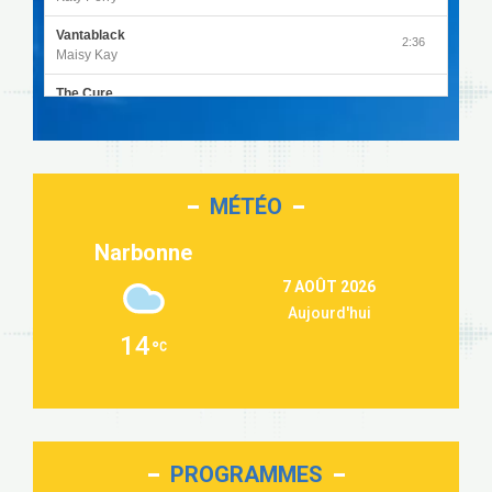
Vantablack
2:36
Maisy Kay
The Cure
4:27
Olivia Rodrigo
Sleepless in a Hotel Room
2:55
Luke Combs
MÉTÉO
Second Chance
3:03
Lukas Graham
Narbonne
Repeat It
3:09
7 AOÛT 2026
Martin Garrix & Ed Sheeran
Aujourd'hui
Passenger
2:36
14
Alex Warren
Outta Sight
3:40
Tabi Yosha
On My Soul
2:28
Bruno Mars
PROGRAMMES