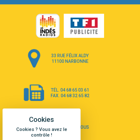
Go that high
3:22
Ray Dalton
Get Away
2:58
Pony Pony Run Run
From Down Here
3:26
Lola Young
Dancing on my own
4:33
33 RUE FÉLIX ALDY
Robyn
11100 NARBONNE
Dai Dai
3:39
Shakira & Burna Boy
Black Prada Dress
3:18
TÉL. 04 68 65 03 61
Ellie Goulding
FAX. 04 68 32 65 82
A Sea of Ways and Lights
2:55
Jey Khemeya
Peu importe
2:55
Zazie
CONTACTEZ-NOUS
Cookies ? Vous avez le
Amour Amore
contrôle !
2:43
Victoria Sio