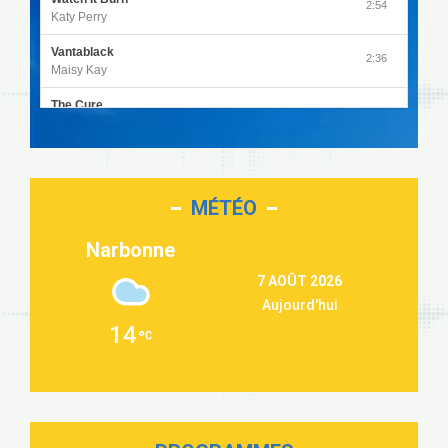
2:54
Katy Perry
Vantablack
2:36
Maisy Kay
The Cure
4:27
Olivia Rodrigo
Sleepless in a Hotel Room
2:55
Luke Combs
MÉTÉO
Second Chance
3:03
Lukas Graham
Narbonne
Repeat It
3:09
7 AOÛT 2026
Martin Garrix & Ed Sheeran
Aujourd'hui
Passenger
2:36
14
Alex Warren
Outta Sight
3:40
Tabi Yosha
On My Soul
2:28
Bruno Mars