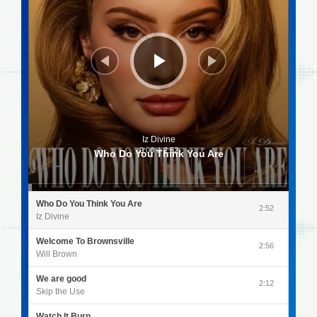
Iz Divine
0:00
/
2:52
Who Do You Think You Are
Who Do You Think You Are
2:52
Iz Divine
Welcome To Brownsville
2:56
Will Brown
We are good
2:12
Skip the Use
Watch It Burn