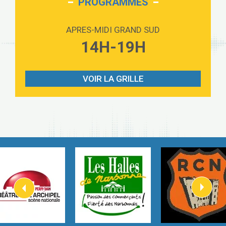
PROGRAMMES
Love sensation
2:59
Madonna
APRES-MIDI GRAND SUD
Lost boys
14H-19H
3:59
Phoebe Bridgers
Look At My Life
3:07
Gracie Abrams
VOIR LA GRILLE
I Knew It, I Knew You
2:54
Taylor Swift
How It Was Before
2:45
Tom Gregory
Heaven On Your Mind
3:40
Kygo
Heart On Fire
2:57
Lovecats
Hate that i made you love me
3:14
Ariana Grande –