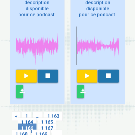
description
description
disponible
disponible
pour ce podcast.
pour ce podcast.
«
1
…
1 163
1 164
1 165
1 166
1 167
1 168
1 169
…