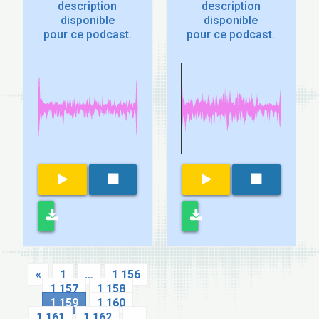
description
description
disponible
disponible
pour ce podcast.
pour ce podcast.
«
1
…
1 156
1 157
1 158
1 159
1 160
1 161
1 162
…