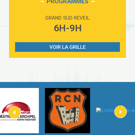
PROGRAMMES
Love sensation
2:59
Madonna
GRAND SUD REVEIL
Lost boys
6H-9H
3:59
Phoebe Bridgers
Look At My Life
3:07
Gracie Abrams
VOIR LA GRILLE
I Knew It, I Knew You
2:54
Taylor Swift
How It Was Before
2:45
Tom Gregory
Heaven On Your Mind
3:40
Kygo
Heart On Fire
2:57
Lovecats
Hate that i made you love me
3:14
Ariana Grande –