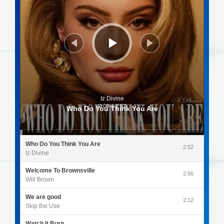
Iz Divine
0:00
/
2:52
Who Do You Think You Are
Who Do You Think You Are
2:52
Iz Divine
Welcome To Brownsville
2:56
Will Brown
We are good
2:12
Skip the Use
Watch It Burn