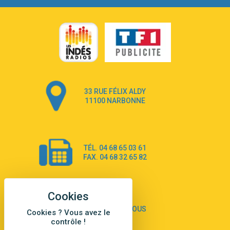
Go that high
3:22
Ray Dalton
Get Away
2:58
Pony Pony Run Run
From Down Here
3:26
Lola Young
Dancing on my own
4:33
33 RUE FÉLIX ALDY
Robyn
11100 NARBONNE
Dai Dai
3:39
Shakira & Burna Boy
Black Prada Dress
3:18
TÉL. 04 68 65 03 61
Ellie Goulding
FAX. 04 68 32 65 82
A Sea of Ways and Lights
2:55
Jey Khemeya
Peu importe
2:55
Zazie
CONTACTEZ-NOUS
Cookies ? Vous avez le
Amour Amore
contrôle !
2:43
Victoria Sio