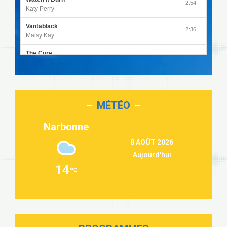
2:54
Katy Perry
Vantablack
2:36
Maisy Kay
The Cure
4:27
Olivia Rodrigo
Sleepless in a Hotel Room
2:55
Luke Combs
MÉTÉO
Second Chance
3:03
Lukas Graham
Narbonne
Repeat It
3:09
8 AOÛT 2026
Martin Garrix & Ed Sheeran
Aujourd'hui
Passenger
2:36
14
Alex Warren
Outta Sight
3:40
Tabi Yosha
On My Soul
2:28
Bruno Mars