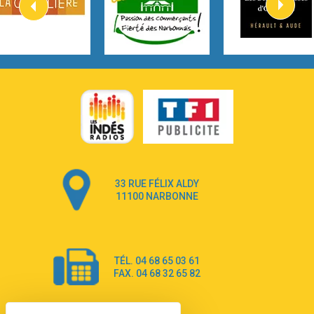
2:57
Heart On Fire
Lovecats
3:14
Hate that i made you love me
Ariana Grande –
3:22
Go that high
Ray Dalton
2:58
Get Away
Pony Pony Run Run
3:26
From Down Here
Lola Young
33 RUE FÉLIX ALDY
4:33
Dancing on my own
11100 NARBONNE
Robyn
3:39
Dai Dai
Shakira & Burna Boy
TÉL. 04 68 65 03 61
3:18
Black Prada Dress
FAX. 04 68 32 65 82
Ellie Goulding
2:55
A Sea of Ways and Lights
Jey Khemeya