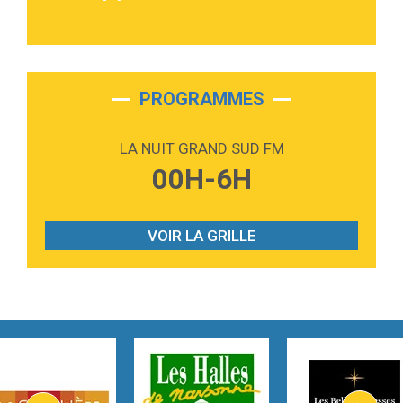
3:40
Outta Sight
Tabi Yosha
2:28
On My Soul
Bruno Mars
PROGRAMMES
2:59
Love sensation
Madonna
LA NUIT GRAND SUD FM
3:59
Lost boys
00H-6H
Phoebe Bridgers
3:07
Look At My Life
Gracie Abrams
VOIR LA GRILLE
2:54
I Knew It, I Knew You
Taylor Swift
2:45
How It Was Before
Tom Gregory
3:40
Heaven On Your Mind
Kygo