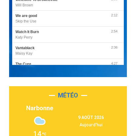
Will Brown
2:12
We are good
Skip the Use
2:54
Watch It Burn
Katy Perry
2:36
Vantablack
Maisy Kay
4:27
The Cure
Olivia Rodrigo
2:55
Sleepless in a Hotel Room
Luke Combs
MÉTÉO
3:03
Second Chance
Lukas Graham
Narbonne
3:09
Repeat It
9 AOÛT 2026
Martin Garrix & Ed Sheeran
Aujourd'hui
2:36
Passenger
14
Alex Warren