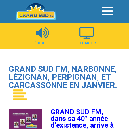
Panneau de gestion des cookies
ÉCOUTER
REGARDER
GRAND SUD FM, NARBONNE,
LÉZIGNAN, PERPIGNAN, ET
CARCASSONNE EN JANVIER.
GRAND SUD FM,
dans sa 40° année
d’existence, arrive à