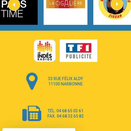
2:57
Heart On Fire
Lovecats
3:14
Hate that i made you love me
Ariana Grande –
3:22
Go that high
Ray Dalton
2:58
Get Away
Pony Pony Run Run
3:26
From Down Here
Lola Young
33 RUE FÉLIX ALDY
4:33
Dancing on my own
11100 NARBONNE
Robyn
3:39
Dai Dai
Shakira & Burna Boy
TÉL. 04 68 65 03 61
3:18
Black Prada Dress
FAX. 04 68 32 65 82
Ellie Goulding
2:55
A Sea of Ways and Lights