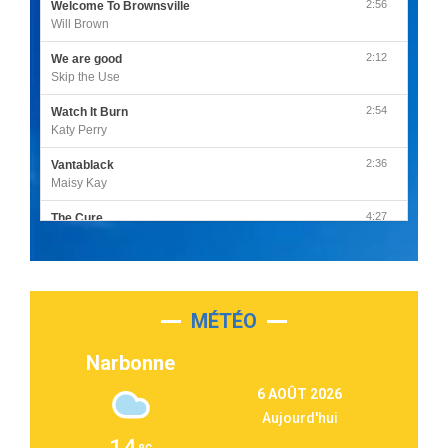
2:56
Welcome To Brownsville
Will Brown
2:12
We are good
Skip the Use
2:54
Watch It Burn
Katy Perry
2:36
Vantablack
Maisy Kay
4:27
The Cure
Olivia Rodrigo
2:55
Sleepless in a Hotel Room
Luke Combs
MÉTÉO
3:03
Second Chance
Lukas Graham
Narbonne
3:09
Repeat It
6 AOÛT 2026
Martin Garrix & Ed Sheeran
Aujourd'hui
2:36
Passenger