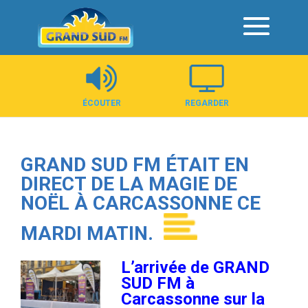
Panneau de gestion des cookies
ÉCOUTER
REGARDER
GRAND SUD FM ÉTAIT EN
DIRECT DE LA MAGIE DE
NOËL À CARCASSONNE CE
MARDI MATIN.
L’arrivée de GRAND
SUD FM à
Carcassonne sur la