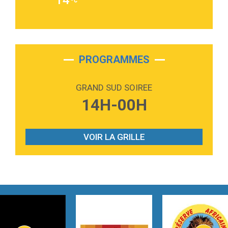
14
Alex Warren
3:40
Outta Sight
Tabi Yosha
2:28
On My Soul
Bruno Mars
PROGRAMMES
2:59
Love sensation
Madonna
GRAND SUD SOIREE
3:59
Lost boys
14H-00H
Phoebe Bridgers
3:07
Look At My Life
Gracie Abrams
VOIR LA GRILLE
2:54
I Knew It, I Knew You
Taylor Swift
2:45
How It Was Before
Tom Gregory
3:40
Heaven On Your Mind
Kygo