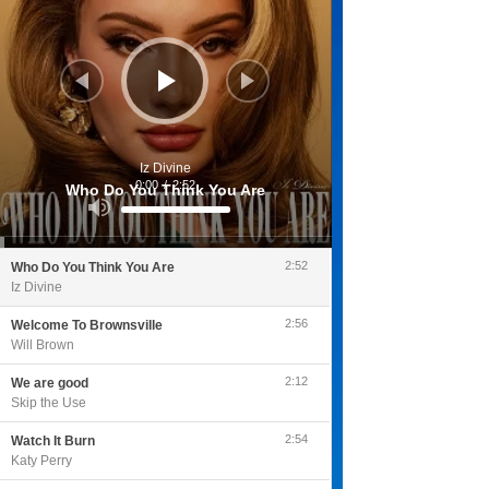
Iz Divine
0:00
/
2:52
Who Do You Think You Are
Utilisez
les
flèches
haut/bas
pour
2:52
Who Do You Think You Are
augmenter
ou
Iz Divine
diminuer
le
volume.
2:56
Welcome To Brownsville
Will Brown
2:12
We are good
Skip the Use
2:54
Watch It Burn
Katy Perry