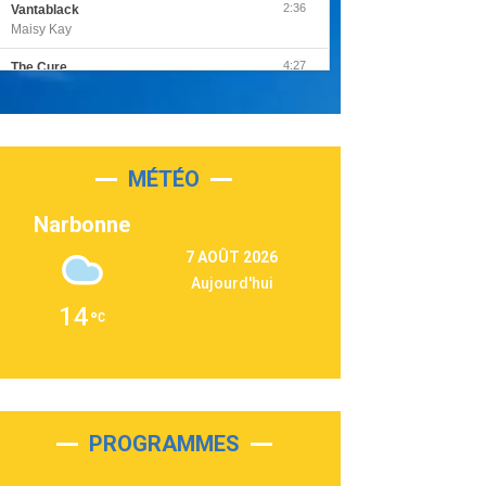
2:36
Vantablack
Maisy Kay
4:27
The Cure
Olivia Rodrigo
2:55
Sleepless in a Hotel Room
Luke Combs
MÉTÉO
3:03
Second Chance
Lukas Graham
Narbonne
3:09
Repeat It
7 AOÛT 2026
Martin Garrix & Ed Sheeran
Aujourd'hui
2:36
Passenger
14
Alex Warren
3:40
Outta Sight
Tabi Yosha
2:28
On My Soul
Bruno Mars
PROGRAMMES
2:59
Love sensation