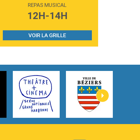
Madonna
REPAS MUSICAL
3:59
Lost boys
12H-14H
Phoebe Bridgers
3:07
Look At My Life
Gracie Abrams
VOIR LA GRILLE
2:54
I Knew It, I Knew You
Taylor Swift
2:45
How It Was Before
Tom Gregory
3:40
Heaven On Your Mind
Kygo
2:57
Heart On Fire
Lovecats
3:14
Hate that i made you love me
Ariana Grande –
3:22
Go that high
Ray Dalton