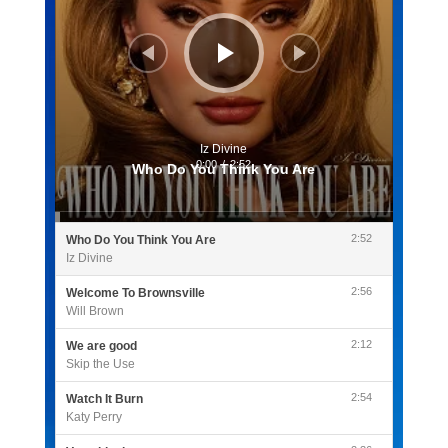
Iz Divine
0:00
/
2:52
Who Do You Think You Are
2:52
Who Do You Think You Are
Iz Divine
2:56
Welcome To Brownsville
Will Brown
2:12
We are good
Skip the Use
2:54
Watch It Burn
Katy Perry