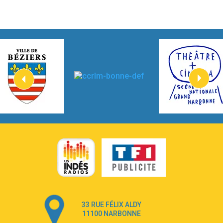
3:59
Lost boys
Phoebe Bridgers
3:07
Look At My Life
Gracie Abrams
2:54
I Knew It, I Knew You
Taylor Swift
2:45
How It Was Before
Tom Gregory
3:40
Heaven On Your Mind
Kygo
2:57
Heart On Fire
Lovecats
3:14
Hate that i made you love me
Ariana Grande –
3:22
Go that high
33 RUE FÉLIX ALDY
Ray Dalton
11100 NARBONNE