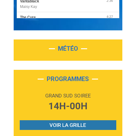
2:36
Vantablack
Maisy Kay
4:27
The Cure
Olivia Rodrigo
2:55
Sleepless in a Hotel Room
Luke Combs
MÉTÉO
3:03
Second Chance
Lukas Graham
3:09
Repeat It
Martin Garrix & Ed Sheeran
PROGRAMMES
2:36
Passenger
Alex Warren
GRAND SUD SOIREE
3:40
Outta Sight
14H-00H
Tabi Yosha
2:28
On My Soul
Bruno Mars
VOIR LA GRILLE
2:59
Love sensation
Madonna