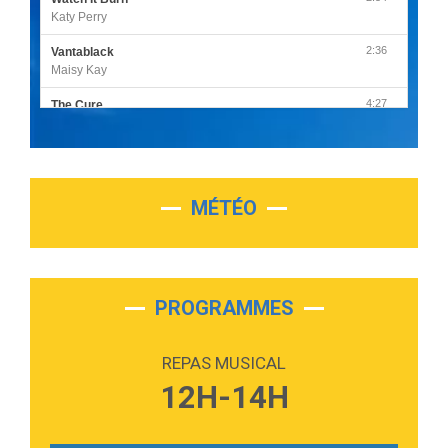
Katy Perry
2:36
Vantablack
Maisy Kay
4:27
The Cure
Olivia Rodrigo
2:55
Sleepless in a Hotel Room
Luke Combs
MÉTÉO
3:03
Second Chance
Lukas Graham
3:09
Repeat It
Martin Garrix & Ed Sheeran
PROGRAMMES
2:36
Passenger
Alex Warren
REPAS MUSICAL
3:40
Outta Sight
12H-14H
Tabi Yosha
2:28
On My Soul
Bruno Mars