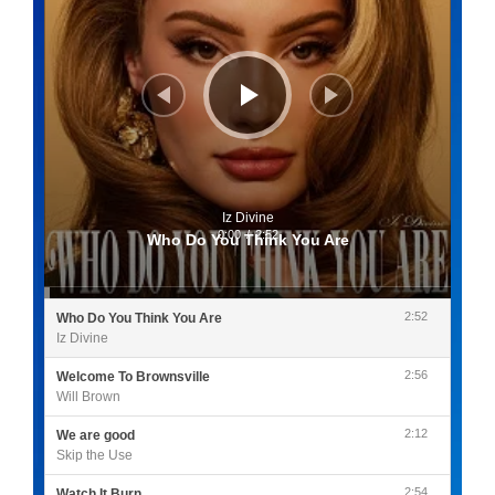
Iz Divine
0:00
/
2:52
Who Do You Think You Are
2:52
Who Do You Think You Are
Iz Divine
2:56
Welcome To Brownsville
Will Brown
2:12
We are good
Skip the Use
2:54
Watch It Burn