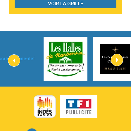
VOIR LA GRILLE
2:59
Love sensation
Madonna
3:59
Lost boys
Phoebe Bridgers
3:07
Look At My Life
Gracie Abrams
2:54
I Knew It, I Knew You
Taylor Swift
2:45
How It Was Before
Tom Gregory
3:40
Heaven On Your Mind
Kygo
2:57
Heart On Fire
Lovecats
3:14
Hate that i made you love me
Ariana Grande –