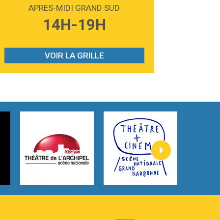
Madonna
APRES-MIDI GRAND SUD
3:59
Lost boys
14H-19H
Phoebe Bridgers
3:07
Look At My Life
Gracie Abrams
VOIR LA GRILLE
2:54
I Knew It, I Knew You
Taylor Swift
2:45
How It Was Before
Tom Gregory
3:40
Heaven On Your Mind
Kygo
2:57
Heart On Fire
Lovecats
3:14
Hate that i made you love me
Ariana Grande –
3:22
Go that high
Ray Dalton