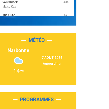
2:36
Vantablack
Maisy Kay
4:27
The Cure
Olivia Rodrigo
2:55
Sleepless in a Hotel Room
Luke Combs
MÉTÉO
3:03
Second Chance
Lukas Graham
Narbonne
3:09
Repeat It
7 AOÛT 2026
Martin Garrix & Ed Sheeran
Aujourd'hui
2:36
Passenger
14
Alex Warren
3:40
Outta Sight
Tabi Yosha
2:28
On My Soul
Bruno Mars
PROGRAMMES
2:59
Love sensation