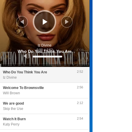
Iz Divine
0:00
/
2:52
Who Do You Think You Are
Utilisez
les
flèches
haut/bas
pour
2:52
Who Do You Think You Are
augmenter
ou
Iz Divine
diminuer
le
volume.
2:56
Welcome To Brownsville
Will Brown
2:12
We are good
Skip the Use
2:54
Watch It Burn
Katy Perry