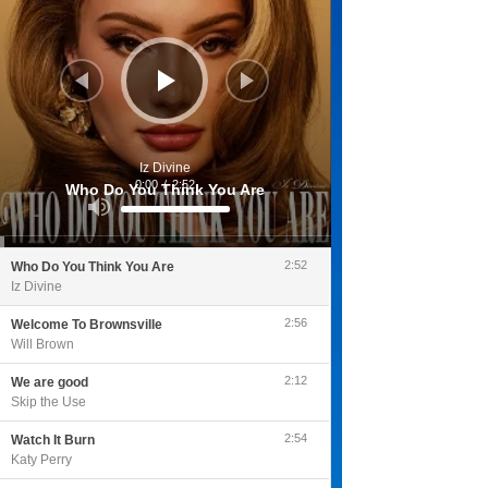
Iz Divine
0:00
/
2:52
Who Do You Think You Are
Utilisez
les
flèches
haut/bas
pour
2:52
Who Do You Think You Are
augmenter
ou
Iz Divine
diminuer
le
volume.
2:56
Welcome To Brownsville
Will Brown
2:12
We are good
Skip the Use
2:54
Watch It Burn
Katy Perry