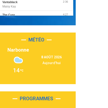
2:36
Vantablack
Maisy Kay
4:27
The Cure
Olivia Rodrigo
2:55
Sleepless in a Hotel Room
Luke Combs
MÉTÉO
3:03
Second Chance
Lukas Graham
Narbonne
3:09
Repeat It
8 AOÛT 2026
Martin Garrix & Ed Sheeran
Aujourd'hui
2:36
Passenger
14
Alex Warren
3:40
Outta Sight
Tabi Yosha
2:28
On My Soul
Bruno Mars
PROGRAMMES
2:59
Love sensation