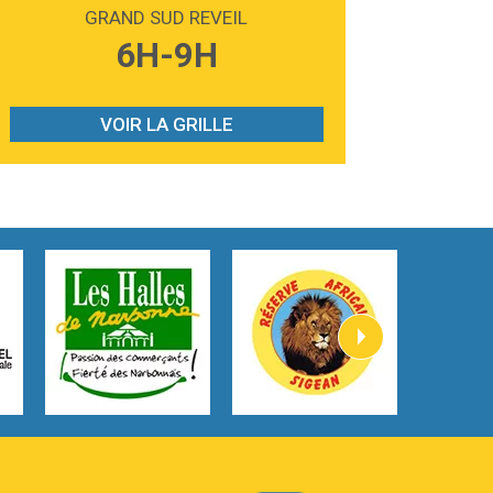
Madonna
GRAND SUD REVEIL
3:59
Lost boys
6H-9H
Phoebe Bridgers
3:07
Look At My Life
Gracie Abrams
VOIR LA GRILLE
2:54
I Knew It, I Knew You
Taylor Swift
2:45
How It Was Before
Tom Gregory
3:40
Heaven On Your Mind
Kygo
2:57
Heart On Fire
Lovecats
3:14
Hate that i made you love me
Ariana Grande –
3:22
Go that high
Ray Dalton