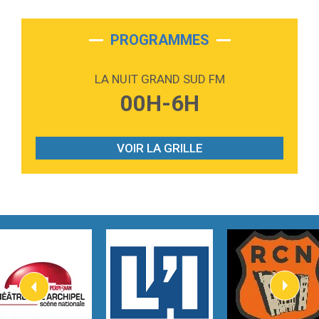
2:28
On My Soul
Bruno Mars
PROGRAMMES
2:59
Love sensation
Madonna
LA NUIT GRAND SUD FM
3:59
Lost boys
00H-6H
Phoebe Bridgers
3:07
Look At My Life
Gracie Abrams
VOIR LA GRILLE
2:54
I Knew It, I Knew You
Taylor Swift
2:45
How It Was Before
Tom Gregory
3:40
Heaven On Your Mind
Kygo
2:57
Heart On Fire
Lovecats