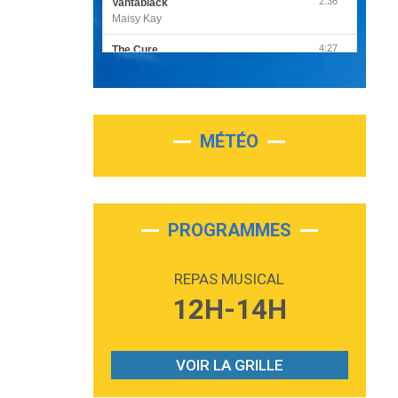
2:36
Vantablack
Maisy Kay
4:27
The Cure
Olivia Rodrigo
2:55
Sleepless in a Hotel Room
Luke Combs
MÉTÉO
3:03
Second Chance
Lukas Graham
3:09
Repeat It
Martin Garrix & Ed Sheeran
PROGRAMMES
2:36
Passenger
Alex Warren
REPAS MUSICAL
3:40
Outta Sight
12H-14H
Tabi Yosha
2:28
On My Soul
Bruno Mars
VOIR LA GRILLE
2:59
Love sensation
Madonna