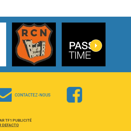
3:59
Lost boys
Phoebe Bridgers
3:07
Look At My Life
Gracie Abrams
2:54
I Knew It, I Knew You
Taylor Swift
2:45
How It Was Before
Tom Gregory
3:40
Heaven On Your Mind
Kygo
2:57
Heart On Fire
Lovecats
CONTACTEZ-NOUS
3:14
Hate that i made you love me
Ariana Grande –
3:22
Go that high
R TF1 PUBLICITÉ
Ray Dalton
R DEFACTO