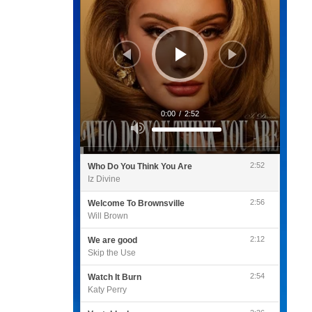
0:00
/
2:52
Utilisez
les
flèches
haut/bas
pour
2:52
Who Do You Think You Are
augmenter
ou
Iz Divine
diminuer
le
volume.
2:56
Welcome To Brownsville
Will Brown
2:12
We are good
Skip the Use
2:54
Watch It Burn
Katy Perry