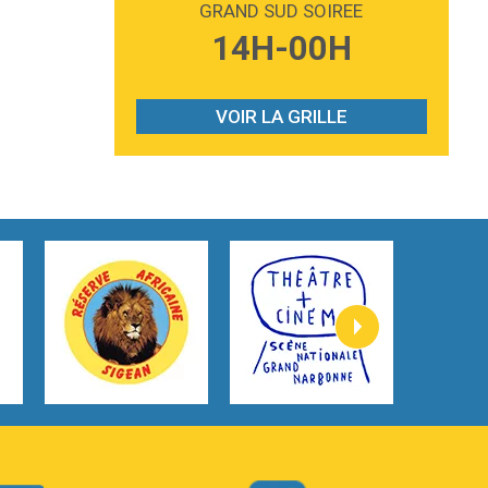
GRAND SUD SOIREE
3:59
Lost boys
14H-00H
Phoebe Bridgers
3:07
Look At My Life
Gracie Abrams
VOIR LA GRILLE
2:54
I Knew It, I Knew You
Taylor Swift
2:45
How It Was Before
Tom Gregory
3:40
Heaven On Your Mind
Kygo
2:57
Heart On Fire
Lovecats
3:14
Hate that i made you love me
Ariana Grande –
3:22
Go that high
Ray Dalton