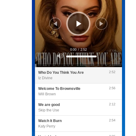
0:00
/
2:52
Utilisez
les
flèches
haut/bas
pour
2:52
Who Do You Think You Are
augmenter
ou
Iz Divine
diminuer
le
volume.
2:56
Welcome To Brownsville
Will Brown
2:12
We are good
Skip the Use
2:54
Watch It Burn
Katy Perry