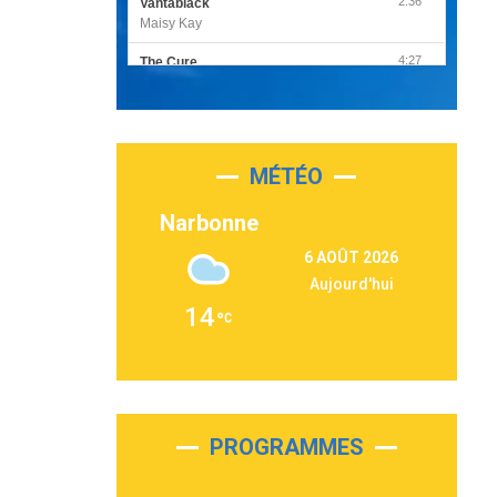
2:36
Vantablack
Maisy Kay
4:27
The Cure
Olivia Rodrigo
2:55
Sleepless in a Hotel Room
Luke Combs
MÉTÉO
3:03
Second Chance
Lukas Graham
Narbonne
3:09
Repeat It
6 AOÛT 2026
Martin Garrix & Ed Sheeran
Aujourd'hui
2:36
Passenger
14
Alex Warren
3:40
Outta Sight
Tabi Yosha
2:28
On My Soul
Bruno Mars
PROGRAMMES
2:59
Love sensation
Madonna