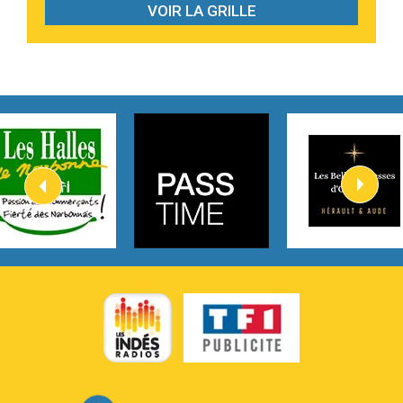
VOIR LA GRILLE
2:59
Love sensation
Madonna
3:59
Lost boys
Phoebe Bridgers
3:07
Look At My Life
Gracie Abrams
2:54
I Knew It, I Knew You
Taylor Swift
2:45
How It Was Before
Tom Gregory
3:40
Heaven On Your Mind
Kygo
2:57
Heart On Fire
Lovecats
3:14
Hate that i made you love me
Ariana Grande –