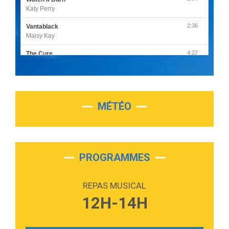
Katy Perry
2:36
Vantablack
Maisy Kay
4:27
The Cure
Olivia Rodrigo
2:55
Sleepless in a Hotel Room
Luke Combs
MÉTÉO
3:03
Second Chance
Lukas Graham
3:09
Repeat It
Martin Garrix & Ed Sheeran
PROGRAMMES
2:36
Passenger
Alex Warren
REPAS MUSICAL
3:40
Outta Sight
12H-14H
Tabi Yosha
2:28
On My Soul
Bruno Mars