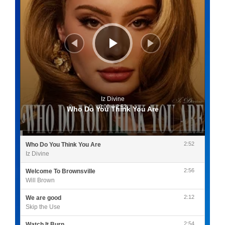
Iz Divine
0:00
/
2:52
Who Do You Think You Are
2:52
Who Do You Think You Are
Iz Divine
2:56
Welcome To Brownsville
Will Brown
2:12
We are good
Skip the Use
2:54
Watch It Burn