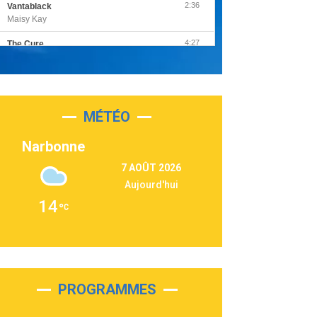
2:36
Vantablack
Maisy Kay
4:27
The Cure
Olivia Rodrigo
2:55
Sleepless in a Hotel Room
Luke Combs
MÉTÉO
3:03
Second Chance
Lukas Graham
Narbonne
3:09
Repeat It
7 AOÛT 2026
Martin Garrix & Ed Sheeran
Aujourd'hui
2:36
Passenger
14
Alex Warren
3:40
Outta Sight
Tabi Yosha
2:28
On My Soul
Bruno Mars
PROGRAMMES
2:59
Love sensation