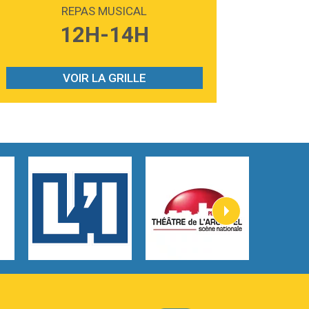
Madonna
REPAS MUSICAL
3:59
Lost boys
12H-14H
Phoebe Bridgers
3:07
Look At My Life
Gracie Abrams
VOIR LA GRILLE
2:54
I Knew It, I Knew You
Taylor Swift
2:45
How It Was Before
Tom Gregory
3:40
Heaven On Your Mind
Kygo
2:57
Heart On Fire
Lovecats
3:14
Hate that i made you love me
Ariana Grande –
3:22
Go that high
Ray Dalton