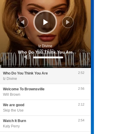
Iz Divine
0:00
/
2:52
Who Do You Think You Are
Utilisez
les
flèches
haut/bas
pour
2:52
Who Do You Think You Are
augmenter
ou
Iz Divine
diminuer
le
volume.
2:56
Welcome To Brownsville
Will Brown
2:12
We are good
Skip the Use
2:54
Watch It Burn
Katy Perry