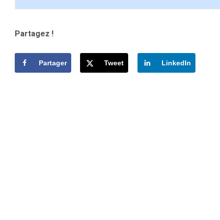
Partagez !
Partager
Tweet
LinkedIn