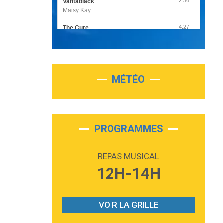
2:36
Vantablack
Maisy Kay
4:27
The Cure
Olivia Rodrigo
2:55
Sleepless in a Hotel Room
Luke Combs
MÉTÉO
3:03
Second Chance
Lukas Graham
3:09
Repeat It
Martin Garrix & Ed Sheeran
PROGRAMMES
2:36
Passenger
Alex Warren
REPAS MUSICAL
3:40
Outta Sight
12H-14H
Tabi Yosha
2:28
On My Soul
Bruno Mars
VOIR LA GRILLE
2:59
Love sensation
Madonna