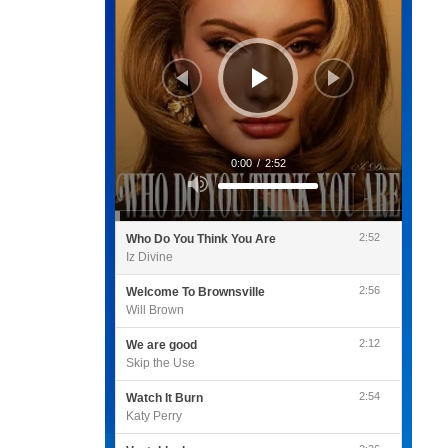
0:00
/
2:52
Utilisez
les
flèches
haut/bas
pour
2:52
Who Do You Think You Are
augmenter
ou
Iz Divine
diminuer
le
volume.
2:56
Welcome To Brownsville
Will Brown
2:12
We are good
Skip the Use
2:54
Watch It Burn
Katy Perry