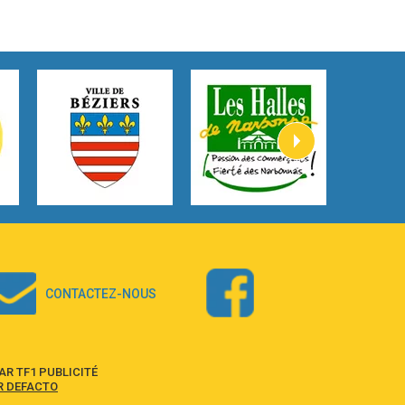
3:59
Lost boys
Phoebe Bridgers
3:07
Look At My Life
Gracie Abrams
2:54
I Knew It, I Knew You
Taylor Swift
2:45
How It Was Before
Tom Gregory
3:40
Heaven On Your Mind
Kygo
2:57
Heart On Fire
Lovecats
CONTACTEZ-NOUS
3:14
Hate that i made you love me
Ariana Grande –
3:22
Go that high
R TF1 PUBLICITÉ
Ray Dalton
R DEFACTO