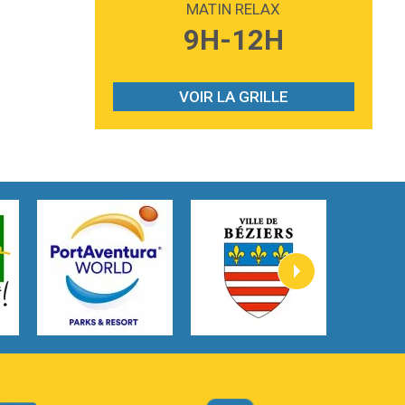
MATIN RELAX
3:59
Lost boys
9H-12H
Phoebe Bridgers
3:07
Look At My Life
Gracie Abrams
VOIR LA GRILLE
2:54
I Knew It, I Knew You
Taylor Swift
2:45
How It Was Before
Tom Gregory
3:40
Heaven On Your Mind
Kygo
2:57
Heart On Fire
Lovecats
3:14
Hate that i made you love me
Ariana Grande –
3:22
Go that high
Ray Dalton