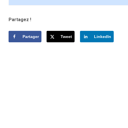
Partagez !
Partager
Tweet
LinkedIn