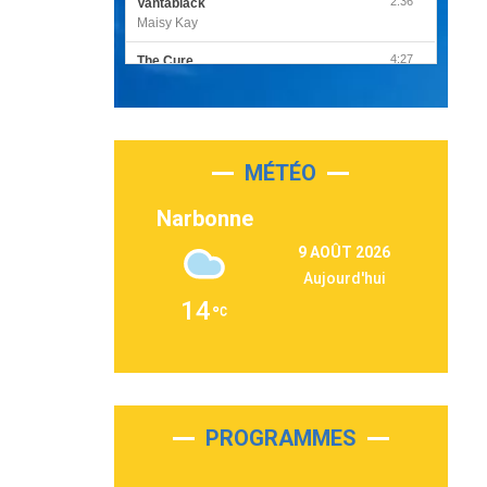
2:36
Vantablack
Maisy Kay
4:27
The Cure
Olivia Rodrigo
2:55
Sleepless in a Hotel Room
Luke Combs
MÉTÉO
3:03
Second Chance
Lukas Graham
Narbonne
3:09
Repeat It
9 AOÛT 2026
Martin Garrix & Ed Sheeran
Aujourd'hui
2:36
Passenger
14
Alex Warren
3:40
Outta Sight
Tabi Yosha
2:28
On My Soul
Bruno Mars
PROGRAMMES
2:59
Love sensation
Madonna