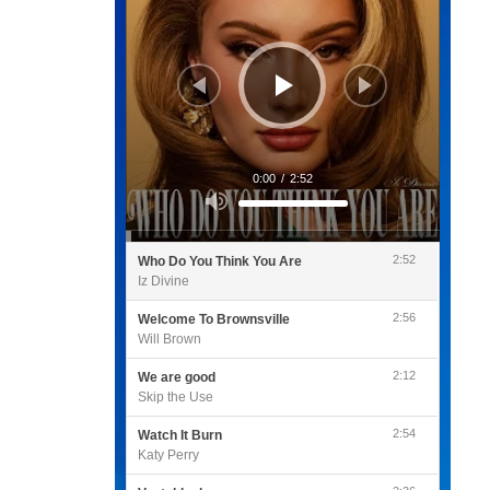
0:00
/
2:52
Utilisez
les
flèches
haut/bas
pour
2:52
Who Do You Think You Are
augmenter
ou
Iz Divine
diminuer
le
volume.
2:56
Welcome To Brownsville
Will Brown
2:12
We are good
Skip the Use
2:54
Watch It Burn
Katy Perry