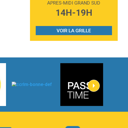
APRES-MIDI GRAND SUD
3:59
Lost boys
14H-19H
Phoebe Bridgers
3:07
Look At My Life
Gracie Abrams
VOIR LA GRILLE
2:54
I Knew It, I Knew You
Taylor Swift
2:45
How It Was Before
Tom Gregory
3:40
Heaven On Your Mind
Kygo
2:57
Heart On Fire
Lovecats
3:14
Hate that i made you love me
Ariana Grande –
3:22
Go that high
Ray Dalton