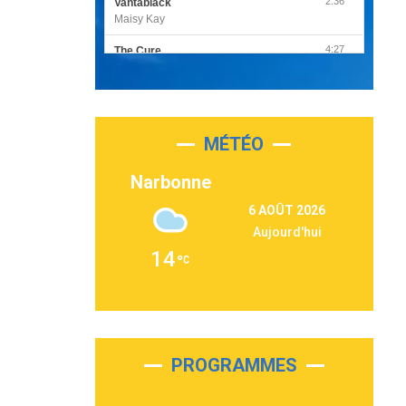
2:36
Vantablack
Maisy Kay
4:27
The Cure
Olivia Rodrigo
2:55
Sleepless in a Hotel Room
Luke Combs
MÉTÉO
3:03
Second Chance
Lukas Graham
Narbonne
3:09
Repeat It
6 AOÛT 2026
Martin Garrix & Ed Sheeran
Aujourd'hui
2:36
Passenger
14
Alex Warren
3:40
Outta Sight
Tabi Yosha
2:28
On My Soul
Bruno Mars
PROGRAMMES
2:59
Love sensation
Madonna