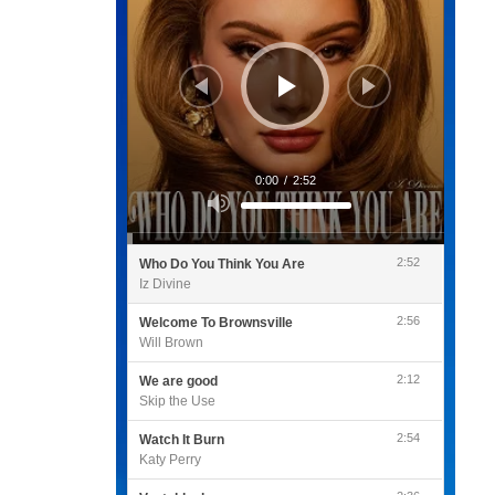
0:00
/
2:52
Utilisez
les
flèches
haut/bas
pour
2:52
Who Do You Think You Are
augmenter
ou
Iz Divine
diminuer
le
volume.
2:56
Welcome To Brownsville
Will Brown
2:12
We are good
Skip the Use
2:54
Watch It Burn
Katy Perry