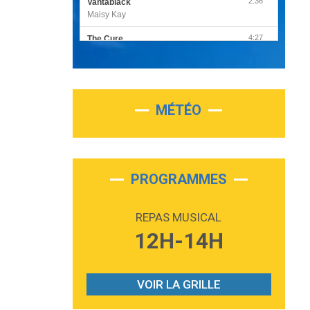
2:36
Vantablack
Maisy Kay
4:27
The Cure
Olivia Rodrigo
2:55
Sleepless in a Hotel Room
Luke Combs
MÉTÉO
3:03
Second Chance
Lukas Graham
3:09
Repeat It
Martin Garrix & Ed Sheeran
PROGRAMMES
2:36
Passenger
Alex Warren
REPAS MUSICAL
3:40
Outta Sight
12H-14H
Tabi Yosha
2:28
On My Soul
Bruno Mars
VOIR LA GRILLE
2:59
Love sensation
Madonna