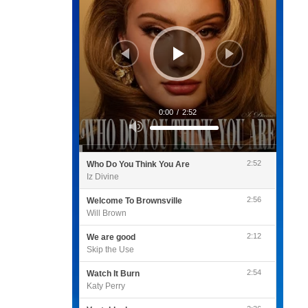
0:00
/
2:52
Utilisez
les
flèches
haut/bas
pour
2:52
Who Do You Think You Are
augmenter
ou
Iz Divine
diminuer
le
volume.
2:56
Welcome To Brownsville
Will Brown
2:12
We are good
Skip the Use
2:54
Watch It Burn
Katy Perry