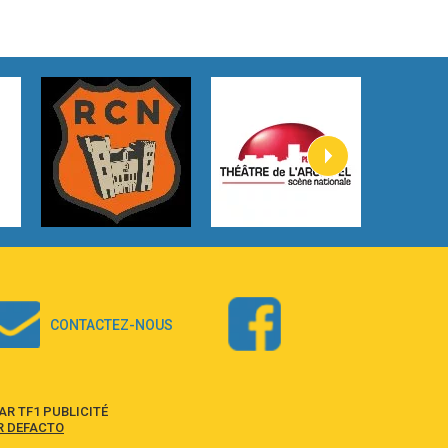
3:59
Lost boys
Phoebe Bridgers
3:07
Look At My Life
Gracie Abrams
2:54
I Knew It, I Knew You
Taylor Swift
2:45
How It Was Before
Tom Gregory
3:40
Heaven On Your Mind
Kygo
2:57
Heart On Fire
Lovecats
CONTACTEZ-NOUS
3:14
Hate that i made you love me
Ariana Grande –
3:22
Go that high
R TF1 PUBLICITÉ
Ray Dalton
R DEFACTO