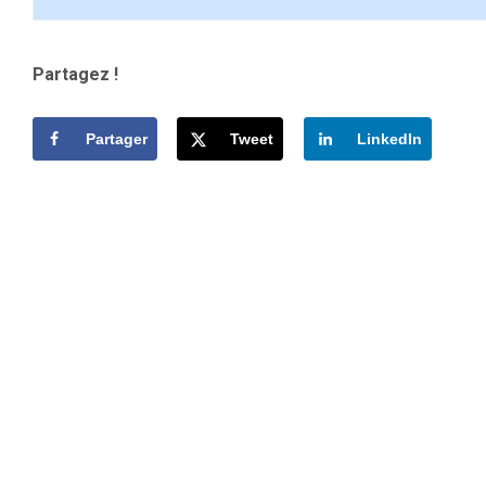
Partagez !
Partager
Tweet
LinkedIn