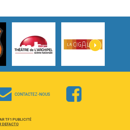
3:59
Lost boys
Phoebe Bridgers
3:07
Look At My Life
Gracie Abrams
2:54
I Knew It, I Knew You
Taylor Swift
2:45
How It Was Before
Tom Gregory
3:40
Heaven On Your Mind
Kygo
2:57
Heart On Fire
Lovecats
CONTACTEZ-NOUS
3:14
Hate that i made you love me
Ariana Grande –
3:22
Go that high
R TF1 PUBLICITÉ
Ray Dalton
R DEFACTO