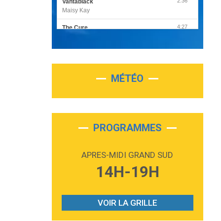
2:36
Vantablack
Maisy Kay
4:27
The Cure
Olivia Rodrigo
2:55
Sleepless in a Hotel Room
Luke Combs
MÉTÉO
3:03
Second Chance
Lukas Graham
3:09
Repeat It
Martin Garrix & Ed Sheeran
PROGRAMMES
2:36
Passenger
Alex Warren
APRES-MIDI GRAND SUD
3:40
Outta Sight
14H-19H
Tabi Yosha
2:28
On My Soul
Bruno Mars
VOIR LA GRILLE
2:59
Love sensation
Madonna