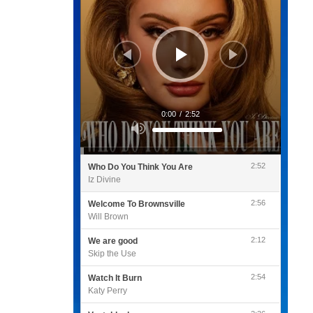
0:00
/
2:52
Utilisez
les
flèches
haut/bas
pour
2:52
Who Do You Think You Are
augmenter
ou
Iz Divine
diminuer
le
volume.
2:56
Welcome To Brownsville
Will Brown
2:12
We are good
Skip the Use
2:54
Watch It Burn
Katy Perry