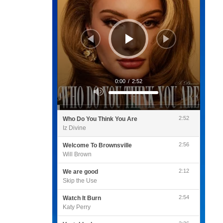
0:00
/
2:52
Utilisez
les
flèches
haut/bas
pour
2:52
Who Do You Think You Are
augmenter
ou
Iz Divine
diminuer
le
volume.
2:56
Welcome To Brownsville
Will Brown
2:12
We are good
Skip the Use
2:54
Watch It Burn
Katy Perry