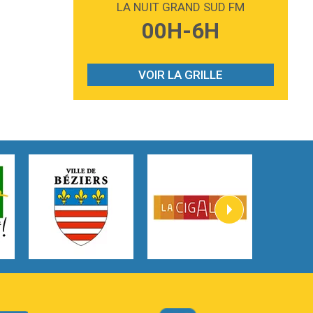
LA NUIT GRAND SUD FM
3:59
Lost boys
00H-6H
Phoebe Bridgers
3:07
Look At My Life
Gracie Abrams
VOIR LA GRILLE
2:54
I Knew It, I Knew You
Taylor Swift
2:45
How It Was Before
Tom Gregory
3:40
Heaven On Your Mind
Kygo
2:57
Heart On Fire
Lovecats
3:14
Hate that i made you love me
Ariana Grande –
3:22
Go that high
Ray Dalton