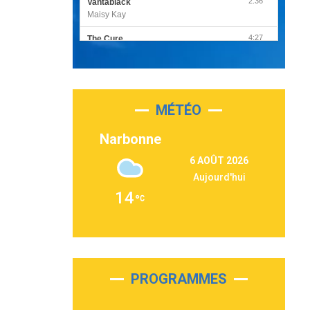
2:36
Vantablack
Maisy Kay
4:27
The Cure
Olivia Rodrigo
2:55
Sleepless in a Hotel Room
Luke Combs
MÉTÉO
3:03
Second Chance
Lukas Graham
Narbonne
3:09
Repeat It
6 AOÛT 2026
Martin Garrix & Ed Sheeran
Aujourd'hui
2:36
Passenger
14
Alex Warren
3:40
Outta Sight
Tabi Yosha
2:28
On My Soul
Bruno Mars
PROGRAMMES
2:59
Love sensation
Madonna