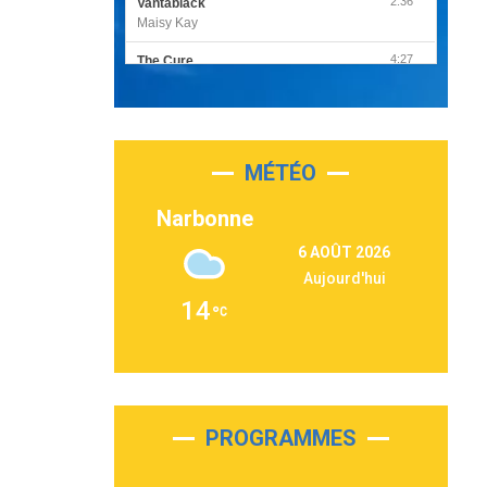
2:36
Vantablack
Maisy Kay
4:27
The Cure
Olivia Rodrigo
2:55
Sleepless in a Hotel Room
Luke Combs
MÉTÉO
3:03
Second Chance
Lukas Graham
Narbonne
3:09
Repeat It
6 AOÛT 2026
Martin Garrix & Ed Sheeran
Aujourd'hui
2:36
Passenger
14
Alex Warren
3:40
Outta Sight
Tabi Yosha
2:28
On My Soul
Bruno Mars
PROGRAMMES
2:59
Love sensation
Madonna