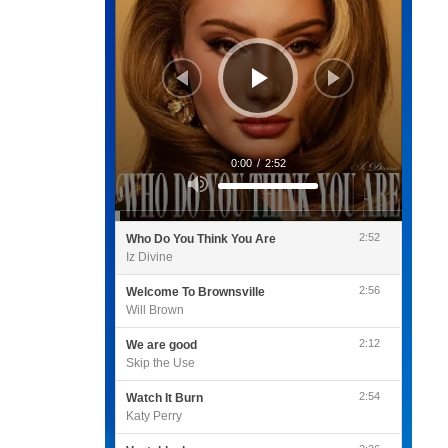
0:00
/
2:52
Utilisez
les
flèches
haut/bas
pour
2:52
Who Do You Think You Are
augmenter
ou
Iz Divine
diminuer
le
volume.
2:56
Welcome To Brownsville
Will Brown
2:12
We are good
Skip the Use
2:54
Watch It Burn
Katy Perry