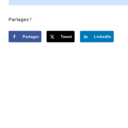
Partagez !
Partager
Tweet
LinkedIn