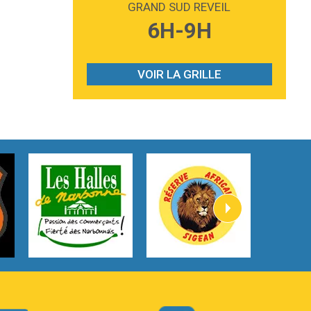
GRAND SUD REVEIL
3:59
Lost boys
6H-9H
Phoebe Bridgers
3:07
Look At My Life
Gracie Abrams
VOIR LA GRILLE
2:54
I Knew It, I Knew You
Taylor Swift
2:45
How It Was Before
Tom Gregory
3:40
Heaven On Your Mind
Kygo
2:57
Heart On Fire
Lovecats
3:14
Hate that i made you love me
Ariana Grande –
3:22
Go that high
Ray Dalton