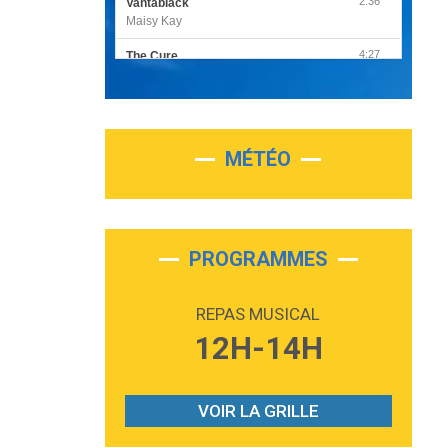
2:36
Vantablack
Maisy Kay
4:27
The Cure
Olivia Rodrigo
2:55
Sleepless in a Hotel Room
Luke Combs
MÉTÉO
3:03
Second Chance
Lukas Graham
3:09
Repeat It
Martin Garrix & Ed Sheeran
PROGRAMMES
2:36
Passenger
Alex Warren
REPAS MUSICAL
3:40
Outta Sight
12H-14H
Tabi Yosha
2:28
On My Soul
Bruno Mars
VOIR LA GRILLE
2:59
Love sensation
Madonna