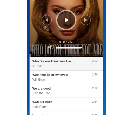
0:00
/
2:52
Utilisez
les
flèches
haut/bas
pour
2:52
Who Do You Think You Are
augmenter
ou
Iz Divine
diminuer
le
volume.
2:56
Welcome To Brownsville
Will Brown
2:12
We are good
Skip the Use
2:54
Watch It Burn
Katy Perry