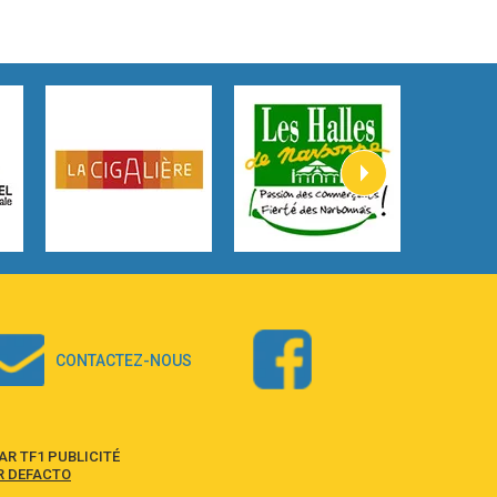
3:59
Lost boys
Phoebe Bridgers
3:07
Look At My Life
Gracie Abrams
2:54
I Knew It, I Knew You
Taylor Swift
2:45
How It Was Before
Tom Gregory
3:40
Heaven On Your Mind
Kygo
2:57
Heart On Fire
Lovecats
CONTACTEZ-NOUS
3:14
Hate that i made you love me
Ariana Grande –
3:22
Go that high
R TF1 PUBLICITÉ
Ray Dalton
R DEFACTO