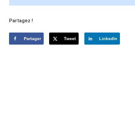
Partagez !
Partager
Tweet
LinkedIn