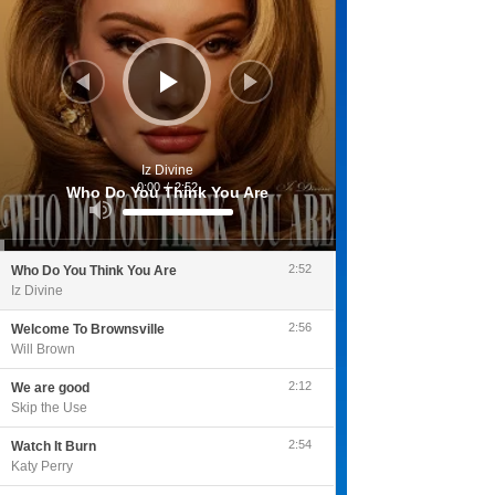
Iz Divine
0:00
/
2:52
Who Do You Think You Are
Utilisez
les
flèches
haut/bas
pour
2:52
Who Do You Think You Are
augmenter
ou
Iz Divine
diminuer
le
volume.
2:56
Welcome To Brownsville
Will Brown
2:12
We are good
Skip the Use
2:54
Watch It Burn
Katy Perry