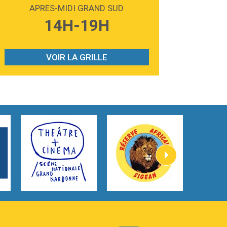
Madonna
APRES-MIDI GRAND SUD
3:59
Lost boys
14H-19H
Phoebe Bridgers
3:07
Look At My Life
Gracie Abrams
VOIR LA GRILLE
2:54
I Knew It, I Knew You
Taylor Swift
2:45
How It Was Before
Tom Gregory
3:40
Heaven On Your Mind
Kygo
2:57
Heart On Fire
Lovecats
3:14
Hate that i made you love me
Ariana Grande –
3:22
Go that high
Ray Dalton