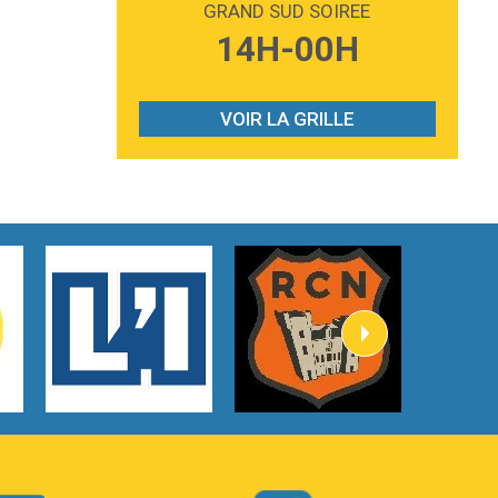
GRAND SUD SOIREE
3:59
Lost boys
14H-00H
Phoebe Bridgers
3:07
Look At My Life
Gracie Abrams
VOIR LA GRILLE
2:54
I Knew It, I Knew You
Taylor Swift
2:45
How It Was Before
Tom Gregory
3:40
Heaven On Your Mind
Kygo
2:57
Heart On Fire
Lovecats
3:14
Hate that i made you love me
Ariana Grande –
3:22
Go that high
Ray Dalton