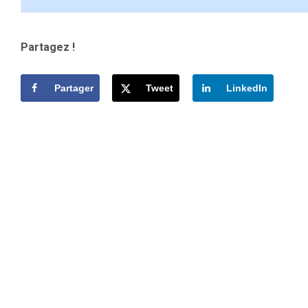
Partagez !
Partager
Tweet
LinkedIn