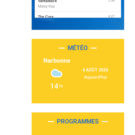
2:36
Vantablack
Maisy Kay
4:27
The Cure
Olivia Rodrigo
2:55
Sleepless in a Hotel Room
Luke Combs
MÉTÉO
3:03
Second Chance
Lukas Graham
Narbonne
3:09
Repeat It
6 AOÛT 2026
Martin Garrix & Ed Sheeran
Aujourd'hui
2:36
Passenger
14
Alex Warren
3:40
Outta Sight
Tabi Yosha
2:28
On My Soul
Bruno Mars
PROGRAMMES
2:59
Love sensation
Madonna