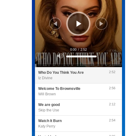
0:00
/
2:52
Utilisez
les
flèches
haut/bas
pour
2:52
Who Do You Think You Are
augmenter
ou
Iz Divine
diminuer
le
volume.
2:56
Welcome To Brownsville
Will Brown
2:12
We are good
Skip the Use
2:54
Watch It Burn
Katy Perry